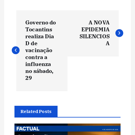
N
Governo do
A NOVA
a
Tocantins
EPIDEMIA
realiza Dia
SILENCIOS
v
D de
A
vacinação
e
contra a
influenza
no sábado,
g
29
a
ç
Related Posts
ã