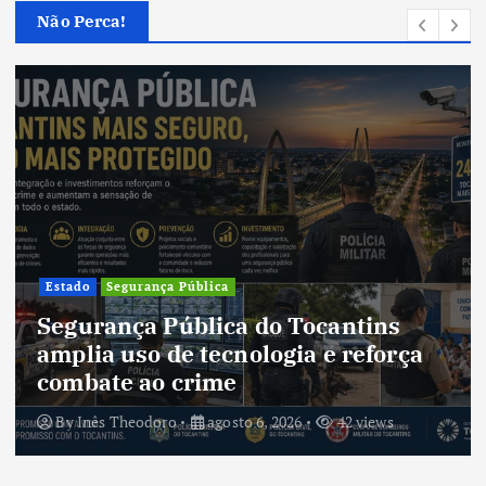
Não Perca!
Cultura
Cultura do Tocantins preserva
tradições e fortalece identidade de
um estado em constante
transformação
By
Inês Theodoro
agosto 5, 2026
40 views