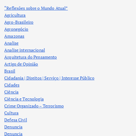
“Reflexões sobre o Mundo Atual”
Agricultura
Agro-Brasileiro
Agronegócio
Amazonas
Analise
Analise internacional
Arquitetura do Pensamento
Artigo de Opinião
Brasil
Cidadania | Direitos | Serviço | Interesse Público
Cidades
Ciência
Ciência e Tecnologia
Crime Organizado – Terrorismo
Cultura
Defesa Civil
Denuncia
Denuncia