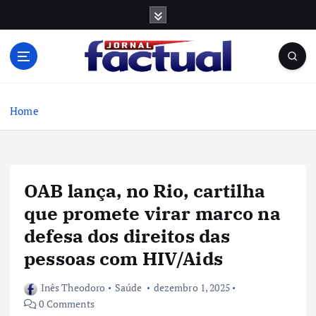
S
k
i
p
t
o
c
Home
o
n
t
e
OAB lança, no Rio, cartilha
n
t
que promete virar marco na
defesa dos direitos das
pessoas com HIV/Aids
Inês Theodoro
Saúde
dezembro 1, 2025
0 Comments