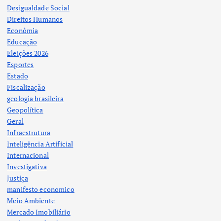
Desigualdade Social
Direitos Humanos
Econômia
Educação
Eleições 2026
Esportes
Estado
Fiscalização
geologia brasileira
Geopolítica
Geral
Infraestrutura
Inteligência Artificial
Internacional
Investigativa
Justiça
manifesto economico
Meio Ambiente
Mercado Imobiliário