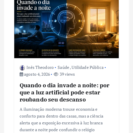
o
d
e
P
o
Inês Theodoro
Saúde
,
Utilidade Pública
s
agosto 4, 2026
39 views
t
Quando o dia invade a noite: por
que a luz artificial pode estar
roubando seu descanso
A iluminação moderna trouxe economia e
conforto para dentro das casas, mas a ciência
alerta que a exposição excessiva à luz branca
durante a noite pode confundir o relógio