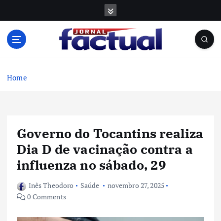
S
k
i
p
t
o
c
Home
o
n
t
e
Governo do Tocantins realiza
n
t
Dia D de vacinação contra a
influenza no sábado, 29
Inês Theodoro
Saúde
novembro 27, 2025
0 Comments