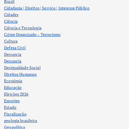
Brasil
Cidadania | Direitos | Serviço | Interesse Público
Cidades
Ciência
Ciência e Tecnologia
Crime Organizado – Terrorismo
Cultura
Defesa Civil
Denuncia
Denuncia
Desigualdade Social
Direitos Humanos
Econômia
Educação
Eleições 2026
Esportes
Estado
Fiscalização
geologia brasileira
Geopolítica