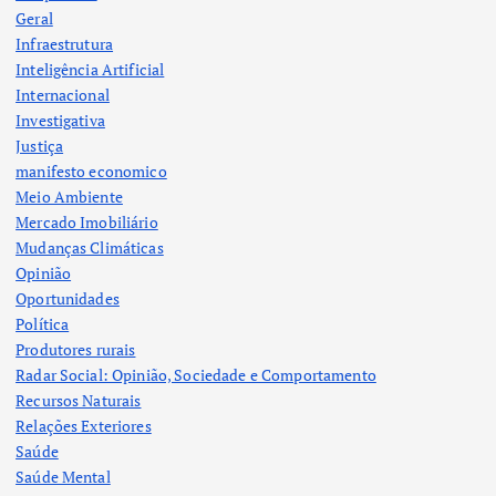
Geral
Infraestrutura
Inteligência Artificial
Internacional
Investigativa
Justiça
manifesto economico
Meio Ambiente
Mercado Imobiliário
Mudanças Climáticas
Opinião
Oportunidades
Política
Produtores rurais
Radar Social: Opinião, Sociedade e Comportamento
Recursos Naturais
Relações Exteriores
Saúde
Saúde Mental