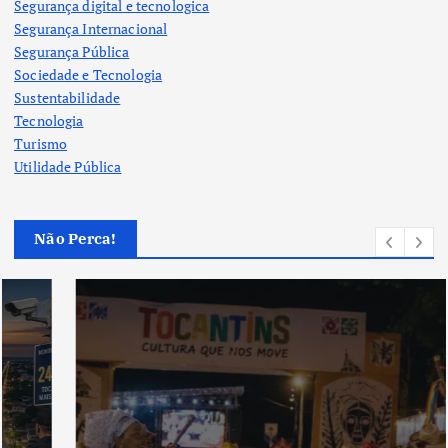
Segurança digital e tecnologica
Segurança Internacional
Segurança Pública
Sociedade e Tecnologia
Sustentabilidade
Tecnologia
Turismo
Utilidade Pública
Não Perca!