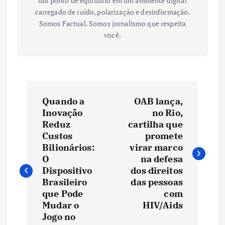
um ponto de equilíbrio em um ambiente digital
carregado de ruído, polarização e desinformação.
Somos Factual. Somos jornalismo que respeita
você.
N
Quando a
OAB lança,
a
Inovação
no Rio,
Reduz
cartilha que
v
Custos
promete
Bilionários:
virar marco
e
O
na defesa
Dispositivo
dos direitos
Brasileiro
das pessoas
g
que Pode
com
Mudar o
HIV/Aids
a
Jogo no