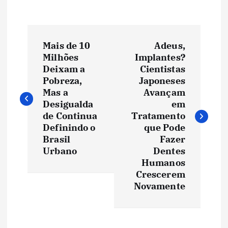
N
Mais de 10
Adeus,
a
Milhões
Implantes?
Deixam a
Cientistas
v
Pobreza,
Japoneses
Mas a
Avançam
e
Desigualda
em
de Continua
Tratamento
Definindo o
que Pode
g
Brasil
Fazer
Urbano
Dentes
a
Humanos
Crescerem
ç
Novamente
ã