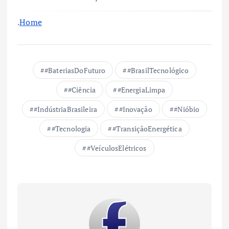
.
Home
#BateriasDoFuturo
#BrasilTecnológico
#Ciência
#EnergiaLimpa
#IndústriaBrasileira
#Inovação
#Nióbio
#Tecnologia
#TransiçãoEnergética
#VeículosElétricos