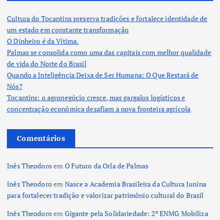
Cultura do Tocantins preserva tradições e fortalece identidade de
um estado em constante transformação
O Dinheiro é da Vítima.
Palmas se consolida como uma das capitais com melhor qualidade
de vida do Norte do Brasil
Quando a Inteligência Deixa de Ser Humana: O Que Restará de
Nós?
Tocantins: o agronegócio cresce, mas gargalos logísticos e
concentração econômica desafiam a nova fronteira agrícola
Comentários
Inês Theodoro
em
O Futuro da Orla de Palmas
Inês Theodoro
em
Nasce a Academia Brasileira da Cultura Junina
para fortalecer tradição e valorizar patrimônio cultural do Brasil
Inês Theodoro
em
Gigante pela Solidariedade: 2º ENMG Mobiliza