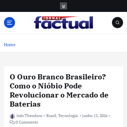
S
k
i
p
t
o
c
Home
o
n
t
e
O Ouro Branco Brasileiro?
n
t
Como o Nióbio Pode
Revolucionar o Mercado de
Baterias
Inês Theodoro
Brasil
,
Tecnologia
junho 13, 2026
0 Comments