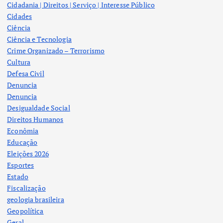
Cidadania | Direitos | Serviço | Interesse Público
Cidades
Ciência
Ciência e Tecnologia
Crime Organizado – Terrorismo
Cultura
Defesa Civil
Denuncia
Denuncia
Desigualdade Social
Direitos Humanos
Econômia
Educação
Eleições 2026
Esportes
Estado
Fiscalização
geologia brasileira
Geopolítica
Geral