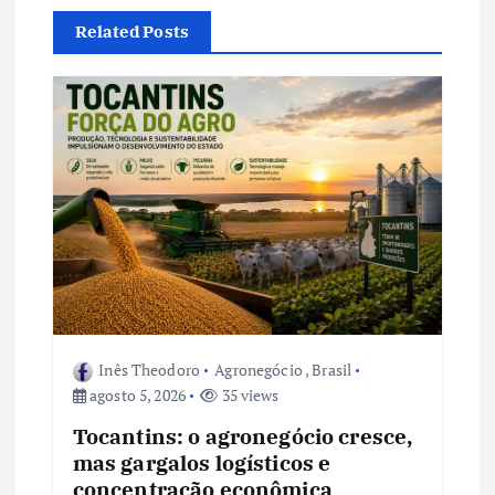
o
Related Posts
d
e
P
o
s
t
Inês Theodoro
Agronegócio
,
Brasil
agosto 5, 2026
35 views
Tocantins: o agronegócio cresce,
mas gargalos logísticos e
concentração econômica