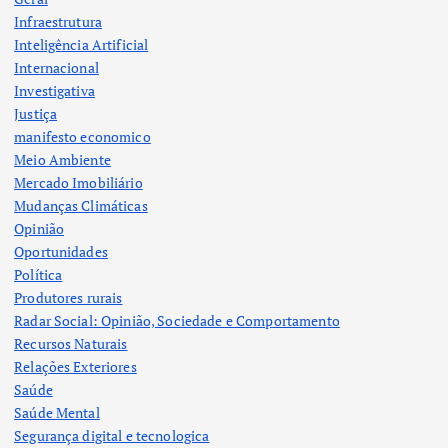
Infraestrutura
Inteligência Artificial
Internacional
Investigativa
Justiça
manifesto economico
Meio Ambiente
Mercado Imobiliário
Mudanças Climáticas
Opinião
Oportunidades
Política
Produtores rurais
Radar Social: Opinião, Sociedade e Comportamento
Recursos Naturais
Relações Exteriores
Saúde
Saúde Mental
Segurança digital e tecnologica