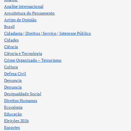
Analise internacional
Arquitetura do Pensamento
Artigo de Opinião
Brasil
Cidadania | Direitos | Serviço | Interesse Público
Cidades
Ciência
Ciência e Tecnologia
Crime Organizado – Terrorismo
Cultura
Defesa Civil
Denuncia
Denuncia
Desigualdade Social
Direitos Humanos
Econômia
Educação
Eleições 2026
Esportes