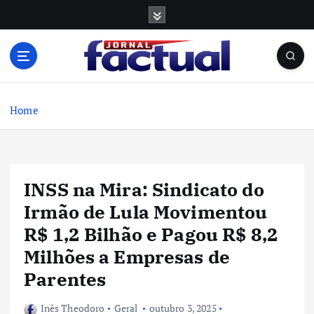
S
k
i
p
t
o
c
Home
o
n
t
e
INSS na Mira: Sindicato do
n
t
Irmão de Lula Movimentou
R$ 1,2 Bilhão e Pagou R$ 8,2
Milhões a Empresas de
Parentes
Inês Theodoro
Geral
outubro 3, 2025