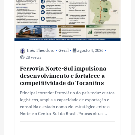
P
o
s
Inês Theodoro
Geral
agosto 4, 2026
t
28 views
Ferrovia Norte-Sul impulsiona
desenvolvimento e fortalece a
competitividade do Tocantins
Principal corredor ferroviário do país reduz custos
logísticos, amplia a capacidade de exportação e
consolida o estado como elo estratégico entre o
Norte e o Centro-Sul do Brasil. Poucas obras…