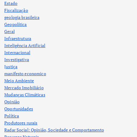
Estado
Fiscalização
geologia brasileira
Geopolítica
Geral
Infraestrutura
Inteligência Artificial
Internacional
Investigativa
Justiça
manifesto economico
Meio Ambiente
Mercado Imobiliário
Mudanças Climáticas
Opinião
Oportunidades
Política
Produtores rurais
Radar Social: Opinião, Sociedade e Comportamento
Recursos Naturais