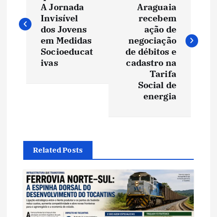
A Jornada
Araguaia
v
Invisível
recebem
dos Jovens
ação de
e
em Medidas
negociação
Socioeducat
de débitos e
ivas
cadastro na
g
Tarifa
Social de
a
energia
ç
ã
Related Posts
o
d
e