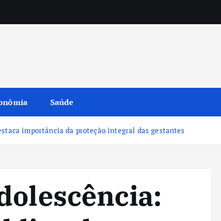
onômia
Saúde
estaca importância da proteção integral das gestantes
dolescência: