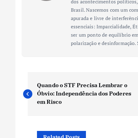
dos acontecimentos políticos,
Brasil. Nascemos com um comp
apurada e livre de interferênc
essenciais: Imparcialidade, Ét
ser um ponto de equilíbrio em
polarização e desinformação.
N
Quando o STF Precisa Lembrar o
a
Óbvio: Independência dos Poderes
em Risco
v
e
Related Posts