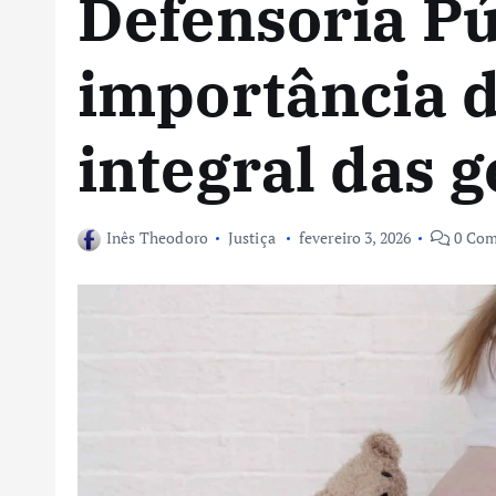
Defensoria Pú
importância d
integral das 
Inês Theodoro
Justiça
fevereiro 3, 2026
0 Co