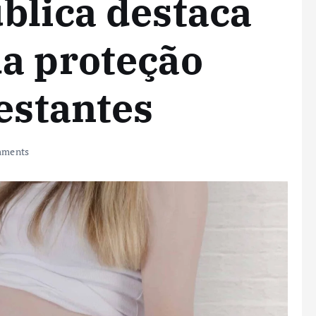
blica destaca
a proteção
gestantes
mments