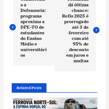
a
o a
dá última
Defensoria:
chance:
v
programa
Refis 2025 é
aproxima a
prorrogado
e
DPE-TO de
até 3 de
estudantes
fevereiro
do Ensino
com até
g
Médio e
95% de
universitári
desconto
a
os
em juros e
multas
ç
ã
o
Related Posts
d