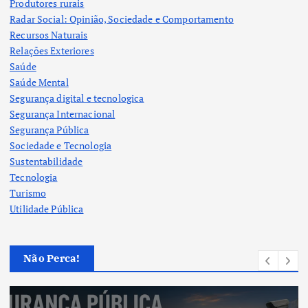
Produtores rurais
Radar Social: Opinião, Sociedade e Comportamento
Recursos Naturais
Relações Exteriores
Saúde
Saúde Mental
Segurança digital e tecnologica
Segurança Internacional
Segurança Pública
Sociedade e Tecnologia
Sustentabilidade
Tecnologia
Turismo
Utilidade Pública
Não Perca!