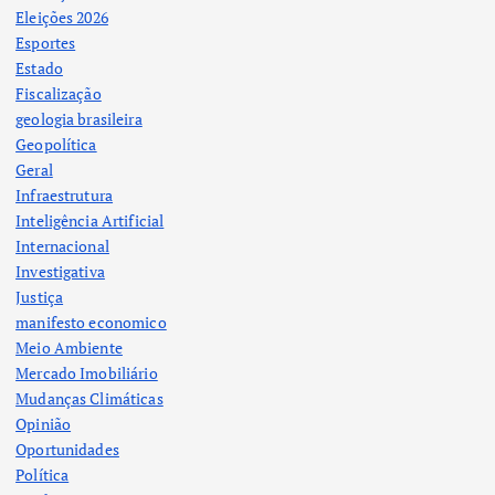
Eleições 2026
Esportes
Estado
Fiscalização
geologia brasileira
Geopolítica
Geral
Infraestrutura
Inteligência Artificial
Internacional
Investigativa
Justiça
manifesto economico
Meio Ambiente
Mercado Imobiliário
Mudanças Climáticas
Opinião
Oportunidades
Política