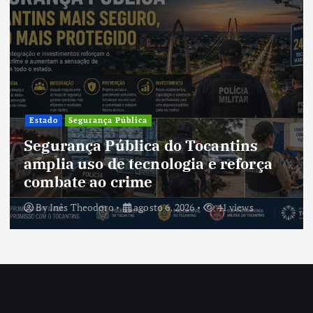
Cultura
Cultura do Tocantins preserva
tradições e fortalece identidade de
um estado em constante
transformação
By
Inês Theodoro
agosto 5, 2026
39 views