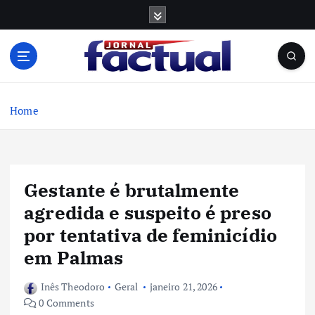
S
k
i
p
t
o
c
Home
o
n
t
e
Gestante é brutalmente
n
t
agredida e suspeito é preso
por tentativa de feminicídio
em Palmas
Inês Theodoro
Geral
janeiro 21, 2026
0 Comments