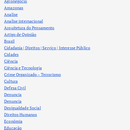
Agronegócio
Amazonas
Analise
Analise internacional
Arquitetura do Pensamento
Artigo de Opinião
Brasil
Cidadania | Direitos | Serviço | Interesse Público
Cidades
Ciência
Ciência e Tecnologia
Crime Organizado – Terrorismo
Cultura
Defesa Civil
Denuncia
Denuncia
Desigualdade Social
Direitos Humanos
Econômia
Educação