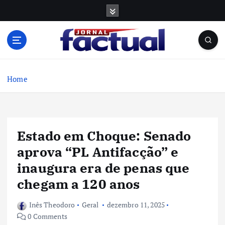
S
k
i
p
t
o
c
Home
o
n
t
e
Estado em Choque: Senado
n
t
aprova “PL Antifacção” e
inaugura era de penas que
chegam a 120 anos
Inês Theodoro
Geral
dezembro 11, 2025
0 Comments