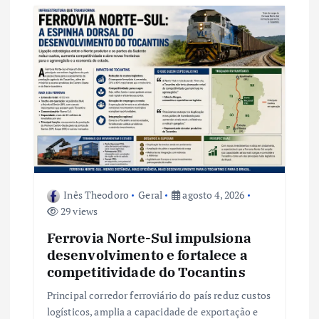
o
d
e
P
o
s
Inês Theodoro
Geral
agosto 4, 2026
29 views
t
Ferrovia Norte-Sul impulsiona
desenvolvimento e fortalece a
competitividade do Tocantins
Principal corredor ferroviário do país reduz custos
logísticos, amplia a capacidade de exportação e