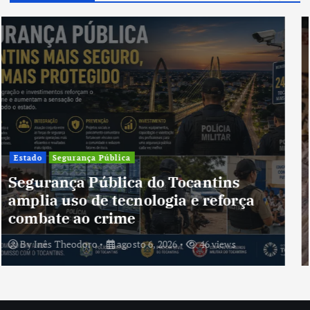
Cultura
Cultura do Tocantins preserva
tradições e fortalece identidade de
um estado em constante
transformação
By
Inês Theodoro
agosto 5, 2026
44 views