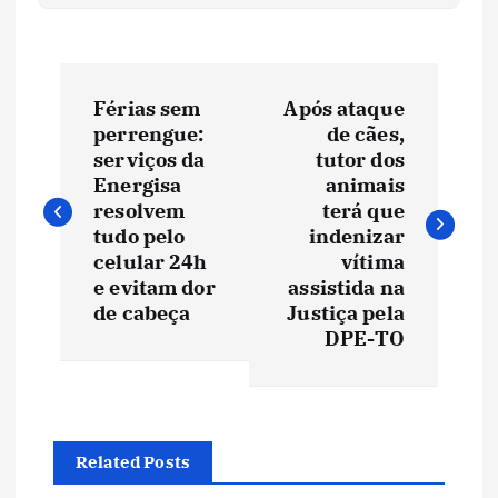
N
Férias sem
Após ataque
a
perrengue:
de cães,
serviços da
tutor dos
v
Energisa
animais
resolvem
terá que
e
tudo pelo
indenizar
celular 24h
vítima
e evitam dor
assistida na
g
de cabeça
Justiça pela
DPE-TO
a
ç
ã
Related Posts