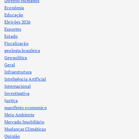
Direitos Humanos
Econômia
Educação
Eleições 2026
Esportes
Estado
Fiscalização
geologia brasileira
Geopolítica
Geral
Infraestrutura
Inteligência Artificial
Internacional
Investigativa
Justiça
manifesto economico
Meio Ambiente
Mercado Imobiliário
Mudanças Climáticas
Opinião