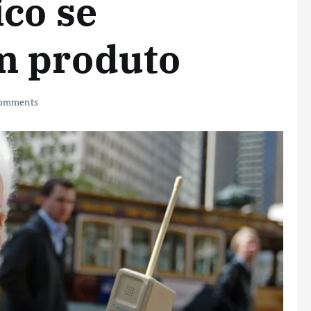
co se
m produto
omments