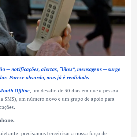
— notificações, alertas, “likes”, mensagens — surge
lar. Parece absurdo, mas já é realidade.
Month Offline
, um desafio de 30 dias em que a pessoa
nvia SMS), um número novo e um grupo de apoio para
cações.
phone.
ietante: precisamos terceirizar a nossa força de