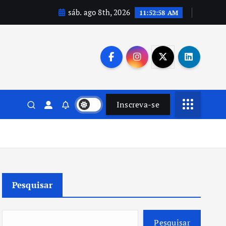
sáb. ago 8th, 2026
11:52:59 AM
Inscreva-se
Pesquisar
Pesquisar