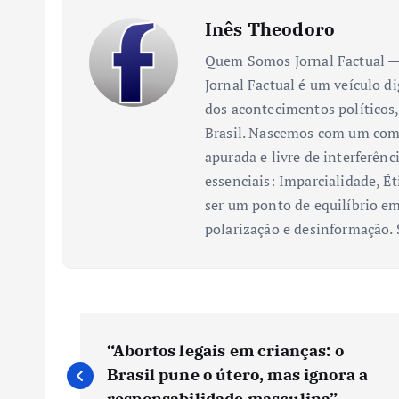
Inês Theodoro
Quem Somos Jornal Factual — 
Jornal Factual é um veículo di
dos acontecimentos políticos,
Brasil. Nascemos com um comp
apurada e livre de interferênc
essenciais: Imparcialidade, Ét
ser um ponto de equilíbrio em
polarização e desinformação.
N
“Abortos legais em crianças: o
a
Brasil pune o útero, mas ignora a
responsabilidade masculina”