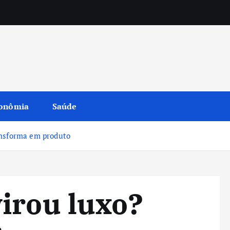
onômia
Saúde
ansforma em produto
irou luxo?