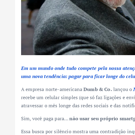
Em um mundo onde tudo compete pela nossa atenção 
uma nova tendência: pagar para ficar longe do celu
A empresa norte-americana
Dumb & Co.
lançou o
recebe um celular simples (que só faz ligações e e
atravessar o mês longe das redes sociais e das notifi
Sim, você paga para…
não usar seu próprio smart
Essa busca por silêncio mostra uma contradição inqu