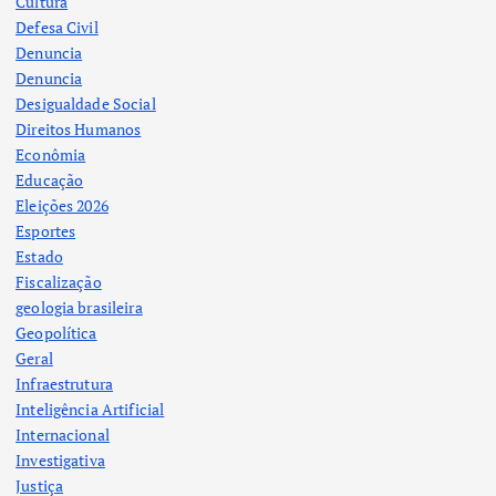
Cultura
Defesa Civil
Denuncia
Denuncia
Desigualdade Social
Direitos Humanos
Econômia
Educação
Eleições 2026
Esportes
Estado
Fiscalização
geologia brasileira
Geopolítica
Geral
Infraestrutura
Inteligência Artificial
Internacional
Investigativa
Justiça