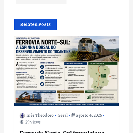
o
d
e
Related Posts
P
o
s
t
Inês Theodoro
Geral
agosto 4, 2026
29 views
Ferrovia Norte-Sul impulsiona