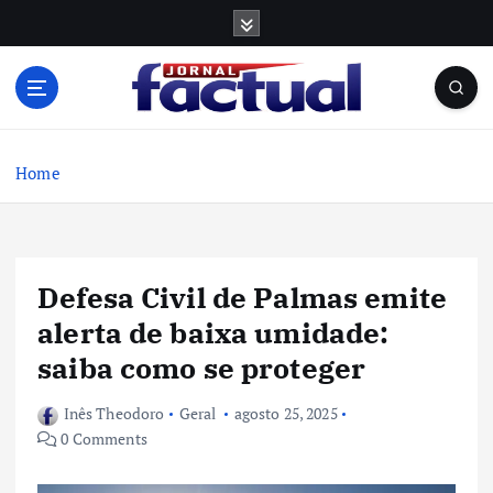
S
k
i
p
t
o
c
Home
o
n
t
e
Defesa Civil de Palmas emite
n
t
alerta de baixa umidade:
saiba como se proteger
Inês Theodoro
Geral
agosto 25, 2025
0 Comments