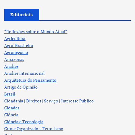
Editoriais
“Reflexões sobre o Mundo Atual”
Agricultura
Agro-Brasileiro
Agronegócio
Amazonas
Analise
Analise internacional
Arquitetura do Pensamento
Artigo de Opinião
Brasil
Cidadania | Direitos | Serviço | Interesse Público
Cidades
Ciência
Ciência e Tecnologia
Crime Organizado – Terrorismo