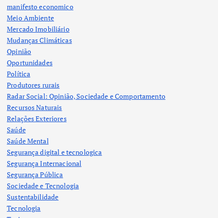
manifesto economico
Meio Ambiente
Mercado Imobiliário
Mudanças Climáticas
Opinião
Oportunidades
Política
Produtores rurais
Radar Social: Opinião, Sociedade e Comportamento
Recursos Naturais
Relações Exteriores
Saúde
Saúde Mental
Segurança digital e tecnologica
Segurança Internacional
Segurança Pública
Sociedade e Tecnologia
Sustentabilidade
Tecnologia