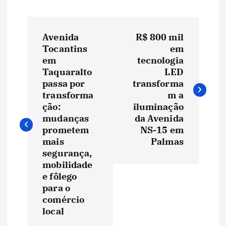
N
Avenida
R$ 800 mil
a
Tocantins
em
em
tecnologia
v
Taquaralto
LED
passa por
transforma
e
transforma
m a
ção:
iluminação
mudanças
da Avenida
g
prometem
NS-15 em
mais
Palmas
a
segurança,
mobilidade
ç
e fôlego
para o
ã
comércio
local