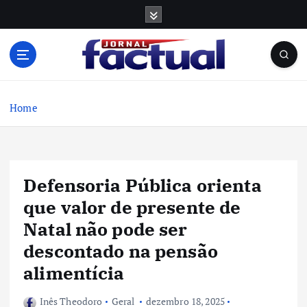
S
k
i
p
t
o
c
Home
o
n
t
e
Defensoria Pública orienta
n
t
que valor de presente de
Natal não pode ser
descontado na pensão
alimentícia
Inês Theodoro
Geral
dezembro 18, 2025