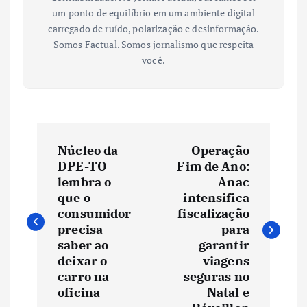
um ponto de equilíbrio em um ambiente digital
carregado de ruído, polarização e desinformação.
Somos Factual. Somos jornalismo que respeita
você.
N
Núcleo da
Operação
a
DPE-TO
Fim de Ano:
lembra o
Anac
v
que o
intensifica
consumidor
fiscalização
e
precisa
para
saber ao
garantir
deixar o
viagens
g
carro na
seguras no
oficina
Natal e
a