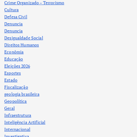
Crime Organizado – Terrorismo
Cultura
Defesa Civil
Denuncia
Denuncia
Desigualdade Social
Direitos Humanos
Econômia
Educação
Eleições 2026
Esportes
Estado
Fiscalização
geologia brasileira
Geopolítica
Geral
Infraestrutura
Inteligência Artificial
Internacional
Investigativa