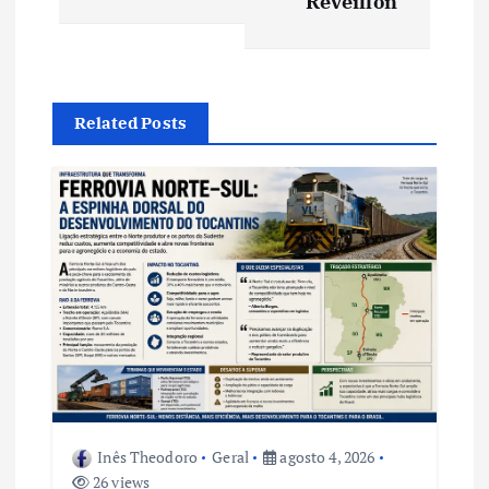
Réveillon
ç
ã
Related Posts
o
d
e
P
o
s
Inês Theodoro
Geral
agosto 4, 2026
t
26 views