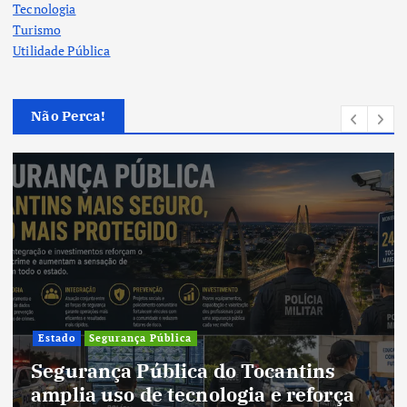
Tecnologia
Turismo
Utilidade Pública
Não Perca!
Cultura
Cultura do Tocantins preserv
ins
tradições e fortalece identida
força
um estado em constante