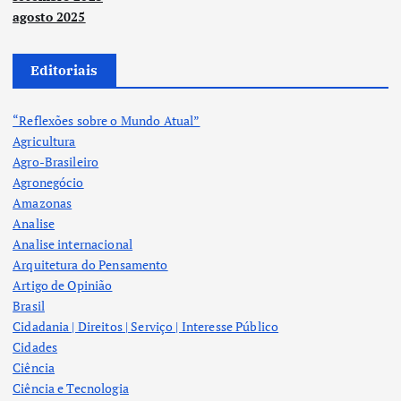
agosto 2025
Editoriais
“Reflexões sobre o Mundo Atual”
Agricultura
Agro-Brasileiro
Agronegócio
Amazonas
Analise
Analise internacional
Arquitetura do Pensamento
Artigo de Opinião
Brasil
Cidadania | Direitos | Serviço | Interesse Público
Cidades
Ciência
Ciência e Tecnologia