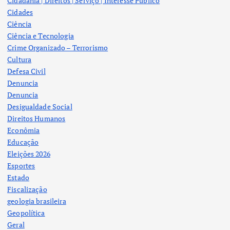
Cidadania | Direitos | Serviço | Interesse Público
Cidades
Ciência
Ciência e Tecnologia
Crime Organizado – Terrorismo
Cultura
Defesa Civil
Denuncia
Denuncia
Desigualdade Social
Direitos Humanos
Econômia
Educação
Eleições 2026
Esportes
Estado
Fiscalização
geologia brasileira
Geopolítica
Geral