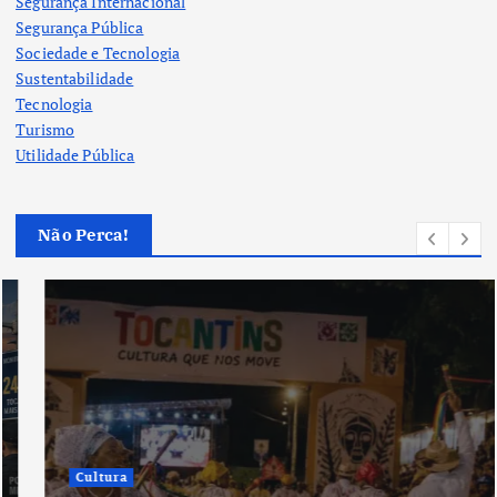
Segurança Internacional
Segurança Pública
Sociedade e Tecnologia
Sustentabilidade
Tecnologia
Turismo
Utilidade Pública
Não Perca!
Cultura