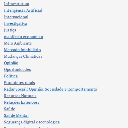
Infraestrutura
Inteligência Artificial
Internacional
Investigativa
Justiça
manifesto economico
Meio Ambiente
Mercado Imobiliário
Mudanças Climáticas
Opinião
Oportunidades
Política
Produtores rurais
Radar Social: Opinião, Sociedade e Comportamento
Recursos Naturais
Relações Exteriores
Saúde
Saúde Mental
Segurança digital e tecnologica