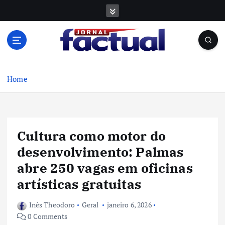
S
k
i
p
t
o
c
Home
o
n
t
e
Cultura como motor do
n
t
desenvolvimento: Palmas
abre 250 vagas em oficinas
artísticas gratuitas
Inês Theodoro
Geral
janeiro 6, 2026
0 Comments