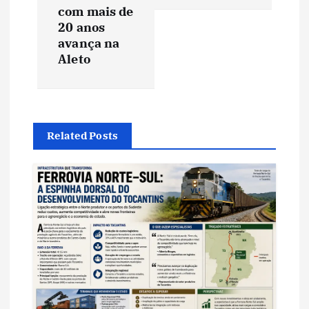
com mais de
a
20 anos
avança na
ç
Aleto
ã
o
Related Posts
d
e
P
o
s