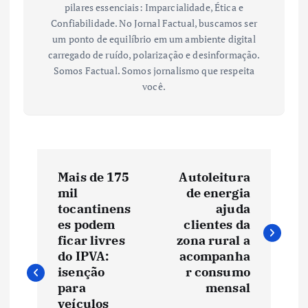
pilares essenciais: Imparcialidade, Ética e
Confiabilidade. No Jornal Factual, buscamos ser
um ponto de equilíbrio em um ambiente digital
carregado de ruído, polarização e desinformação.
Somos Factual. Somos jornalismo que respeita
você.
N
Mais de 175
Autoleitura
a
mil
de energia
tocantinens
ajuda
v
es podem
clientes da
ficar livres
zona rural a
e
do IPVA:
acompanha
isenção
r consumo
para
mensal
g
veículos