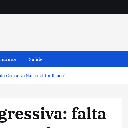
onômia
Saúde
 do Concurso Nacional Unificado”
ressiva: falta