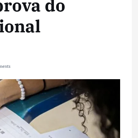
prova do
ional
ments