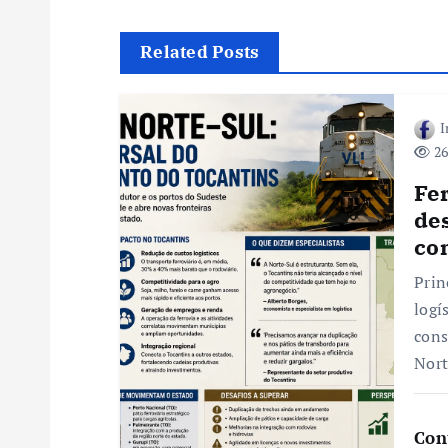
e
Related Posts
g
I
a
26
ç
Fe
des
ã
co
Prin
o
logí
cons
d
Nort
e
Con