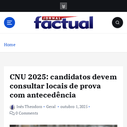
S
k
i
p
t
o
c
Home
o
n
t
e
CNU 2025: candidatos devem
n
t
consultar locais de prova
com antecedência
Inês Theodoro
Geral
outubro 1, 2025
0 Comments