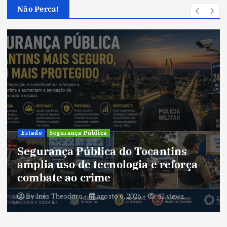
Não Perca!
Cultura
Cultura do Tocantins preserva
tradições e fortalece identidade de
um estado em constante
transformação
By
Inês Theodoro
agosto 5, 2026
40 views