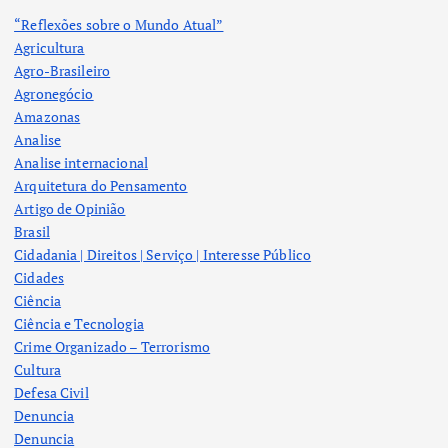
“Reflexões sobre o Mundo Atual”
Agricultura
Agro-Brasileiro
Agronegócio
Amazonas
Analise
Analise internacional
Arquitetura do Pensamento
Artigo de Opinião
Brasil
Cidadania | Direitos | Serviço | Interesse Público
Cidades
Ciência
Ciência e Tecnologia
Crime Organizado – Terrorismo
Cultura
Defesa Civil
Denuncia
Denuncia