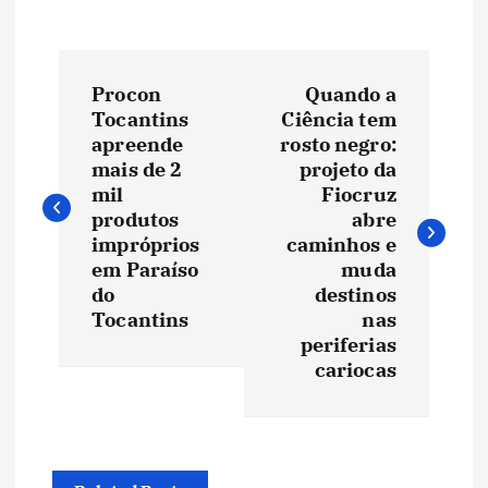
N
Procon
Quando a
a
Tocantins
Ciência tem
apreende
rosto negro:
v
mais de 2
projeto da
mil
Fiocruz
e
produtos
abre
impróprios
caminhos e
em Paraíso
muda
g
do
destinos
Tocantins
nas
a
periferias
cariocas
ç
ã