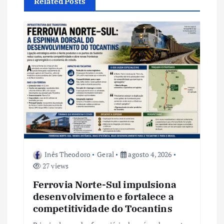
o
Related Posts
d
e
P
o
s
t
Inês Theodoro
Geral
agosto 4, 2026
27 views
Ferrovia Norte-Sul impulsiona
desenvolvimento e fortalece a
competitividade do Tocantins