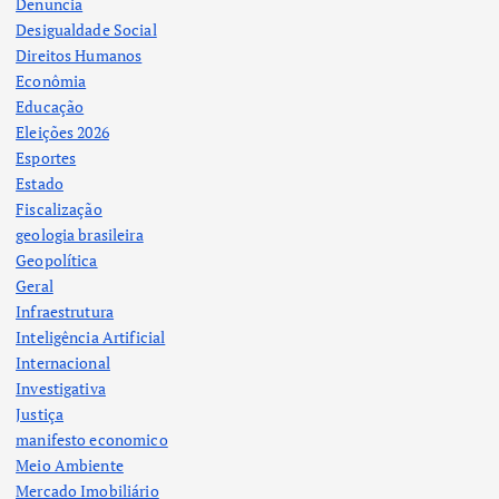
Denuncia
Desigualdade Social
Direitos Humanos
Econômia
Educação
Eleições 2026
Esportes
Estado
Fiscalização
geologia brasileira
Geopolítica
Geral
Infraestrutura
Inteligência Artificial
Internacional
Investigativa
Justiça
manifesto economico
Meio Ambiente
Mercado Imobiliário