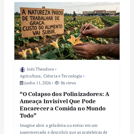
ã
o
d
e
P
Inês Theodoro
o
Agricultura
,
Ciência e Tecnologia
junho 11, 2026
86 views
s
“O Colapso dos Polinizadores: A
Ameaça Invisível Que Pode
t
Encarecer a Comida no Mundo
Todo”
Imagine abrir a geladeira ou entrar em um
supermercado e descobrir que as prateleiras de