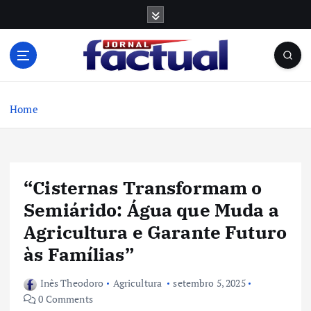
S
k
i
p
t
o
c
Home
o
n
t
e
“Cisternas Transformam o
n
t
Semiárido: Água que Muda a
Agricultura e Garante Futuro
às Famílias”
Inês Theodoro
Agricultura
setembro 5, 2025
0 Comments