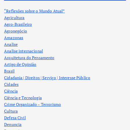
“Reflexões sobre o Mundo Atual”
Agricultura
Agro-Brasileiro
Agronegócio
Amazonas
Analise
Analise internacional
Arquitetura do Pensamento
Artigo de Opinião
Brasil
Cidadania | Direitos | Serviço | Interesse Público
Cidades
Ciência
Ciência e Tecnologia
Crime Organizado – Terrorismo
Cultura
Defesa Civil
Denuncia