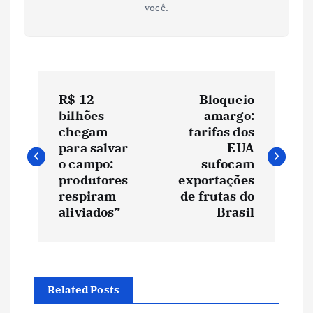
você.
N
R$ 12
Bloqueio
a
bilhões
amargo:
chegam
tarifas dos
v
para salvar
EUA
o campo:
sufocam
e
produtores
exportações
respiram
de frutas do
aliviados”
Brasil
g
a
ç
Related Posts