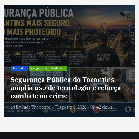
Cultura
Cultura do Tocantins preserva
tradições e fortalece identidade de
um estado em constante
transformação
By
Inês Theodoro
agosto 5, 2026
40 views