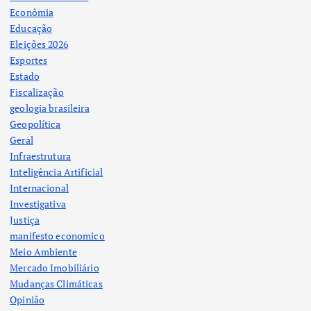
Econômia
Educação
Eleições 2026
Esportes
Estado
Fiscalização
geologia brasileira
Geopolítica
Geral
Infraestrutura
Inteligência Artificial
Internacional
Investigativa
Justiça
manifesto economico
Meio Ambiente
Mercado Imobiliário
Mudanças Climáticas
Opinião