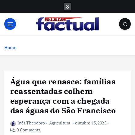
S
k
i
p
t
o
c
Home
o
n
t
e
Água que renasce: famílias
n
t
reassentadas colhem
esperança com a chegada
das águas do São Francisco
Inês Theodoro
Agricultura
outubro 15, 2025
0 Comments