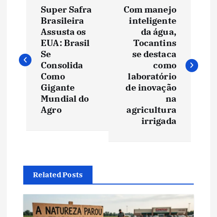
N
Super Safra
Com manejo
a
Brasileira
inteligente
Assusta os
da água,
v
EUA: Brasil
Tocantins
Se
se destaca
e
Consolida
como
Como
laboratório
Gigante
de inovação
g
Mundial do
na
Agro
agricultura
a
irrigada
ç
ã
Related Posts
o
d