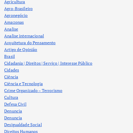
Agricultura
Agro-Brasileiro
Agronegócio
Amazonas
Analise
Analise internacional
Arquitetura do Pensamento
Artigo de Opinião
Brasil
Cidadania | Direitos | Serviço | Interesse Público
Cidades
Ciência
Ciência e Tecnologia
Crime Organizado – Terrorismo
Cultura
Defesa Civil
Denuncia
Denuncia
Desigualdade Social
Direitos Humanos