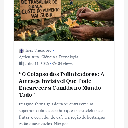
e
P
o
s
Inês Theodoro
Agricultura
,
Ciência e Tecnologia
junho 11, 2026
84 views
t
“O Colapso dos Polinizadores: A
Ameaça Invisível Que Pode
Encarecer a Comida no Mundo
Todo”
Imagine abrir a geladeira ou entrar em um
supermercado e descobrir que as prateleiras de
frutas, o corredor do café e a seção de hortaliças
estão quase vazios. Não por…