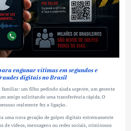
 para enganar vítimas em segundos e
raudes digitais no Brasil
ce familiar: um filho pedindo ajuda urgente, um gerente
m amigo solicitando uma transferência rápida. O
essoas realmente fez a ligação.
para uma nova geração de golpes digitais extremamente
os de vídeos, mensagens ou redes sociais, criminosos