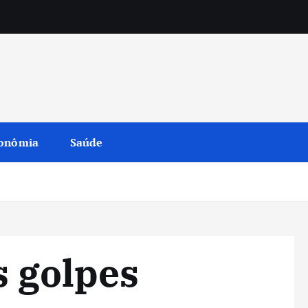
onômia
Saúde
s golpes