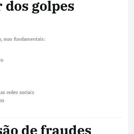
 dos golpes
s, mas fundamentais:
l
ro
s
as redes sociais
os
são de fraudes