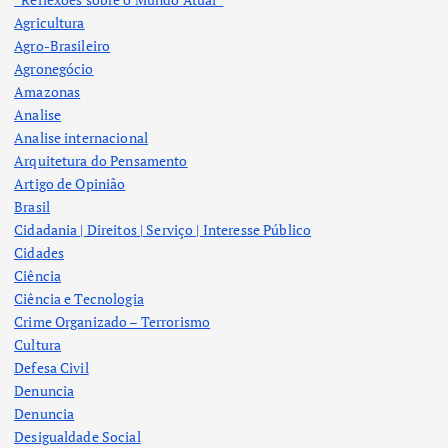
Agricultura
Agro-Brasileiro
Agronegócio
Amazonas
Analise
Analise internacional
Arquitetura do Pensamento
Artigo de Opinião
Brasil
Cidadania | Direitos | Serviço | Interesse Público
Cidades
Ciência
Ciência e Tecnologia
Crime Organizado – Terrorismo
Cultura
Defesa Civil
Denuncia
Denuncia
Desigualdade Social