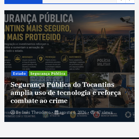
Cultura
Cultura do Tocantins preserva
tradições e fortalece identidade de
um estado em constante
transformação
By
Inês Theodoro
agosto 5, 2026
45 views