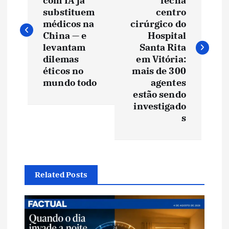
com IA já
fecha
v
substituem
centro
médicos na
cirúrgico do
e
China — e
Hospital
levantam
Santa Rita
dilemas
em Vitória:
g
éticos no
mais de 300
mundo todo
agentes
a
estão sendo
investigado
ç
s
ã
o
Related Posts
d
e