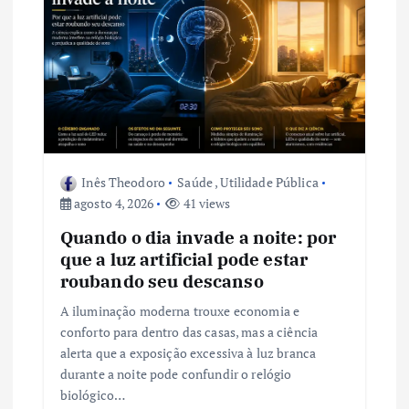
P
o
s
t
Inês Theodoro
Saúde
,
Utilidade Pública
agosto 4, 2026
41 views
Quando o dia invade a noite: por
que a luz artificial pode estar
roubando seu descanso
A iluminação moderna trouxe economia e
conforto para dentro das casas, mas a ciência
alerta que a exposição excessiva à luz branca
durante a noite pode confundir o relógio
biológico…