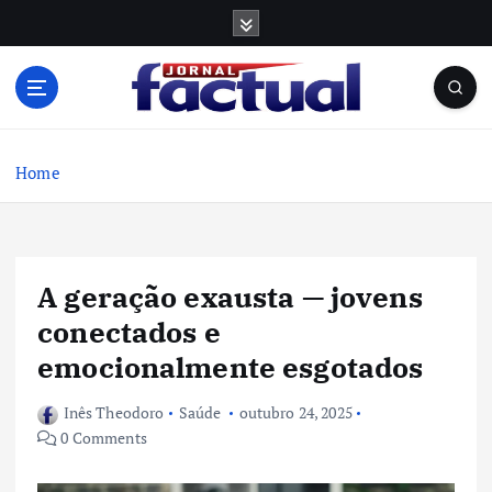
S
k
i
p
t
o
c
Home
o
n
t
e
A geração exausta — jovens
n
t
conectados e
emocionalmente esgotados
Inês Theodoro
Saúde
outubro 24, 2025
0 Comments