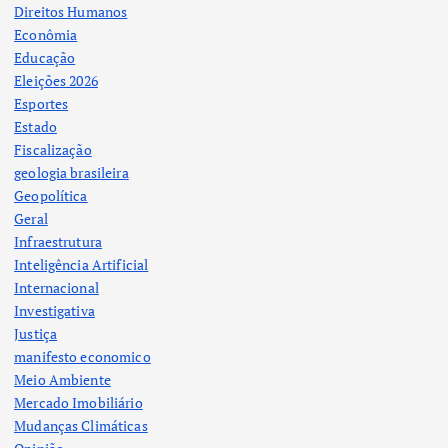
Direitos Humanos
Econômia
Educação
Eleições 2026
Esportes
Estado
Fiscalização
geologia brasileira
Geopolítica
Geral
Infraestrutura
Inteligência Artificial
Internacional
Investigativa
Justiça
manifesto economico
Meio Ambiente
Mercado Imobiliário
Mudanças Climáticas