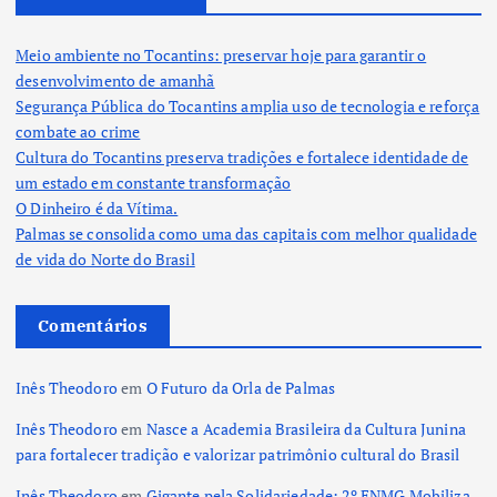
Meio ambiente no Tocantins: preservar hoje para garantir o
desenvolvimento de amanhã
Segurança Pública do Tocantins amplia uso de tecnologia e reforça
combate ao crime
Cultura do Tocantins preserva tradições e fortalece identidade de
um estado em constante transformação
O Dinheiro é da Vítima.
Palmas se consolida como uma das capitais com melhor qualidade
de vida do Norte do Brasil
Comentários
Inês Theodoro
em
O Futuro da Orla de Palmas
Inês Theodoro
em
Nasce a Academia Brasileira da Cultura Junina
para fortalecer tradição e valorizar patrimônio cultural do Brasil
Inês Theodoro
em
Gigante pela Solidariedade: 2º ENMG Mobiliza