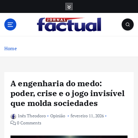
S
k
i
p
t
o
c
Home
o
n
t
e
A engenharia do medo:
n
t
poder, crise e o jogo invisível
que molda sociedades
Inês Theodoro
Opinião
fevereiro 11, 2026
0 Comments