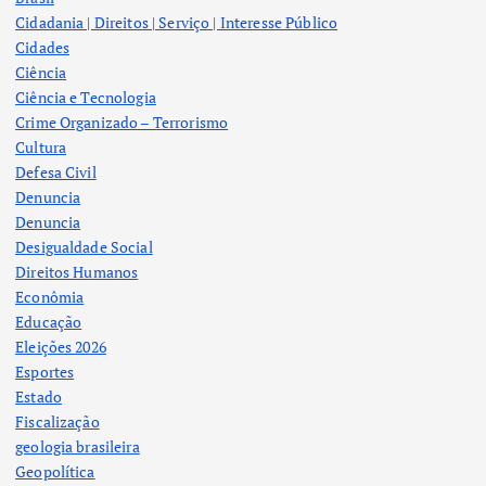
Cidadania | Direitos | Serviço | Interesse Público
Cidades
Ciência
Ciência e Tecnologia
Crime Organizado – Terrorismo
Cultura
Defesa Civil
Denuncia
Denuncia
Desigualdade Social
Direitos Humanos
Econômia
Educação
Eleições 2026
Esportes
Estado
Fiscalização
geologia brasileira
Geopolítica