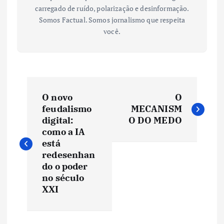
carregado de ruído, polarização e desinformação.
Somos Factual. Somos jornalismo que respeita
você.
N
O novo
O
a
feudalismo
MECANISM
digital:
O DO MEDO
v
como a IA
está
e
redesenhan
do o poder
no século
g
XXI
a