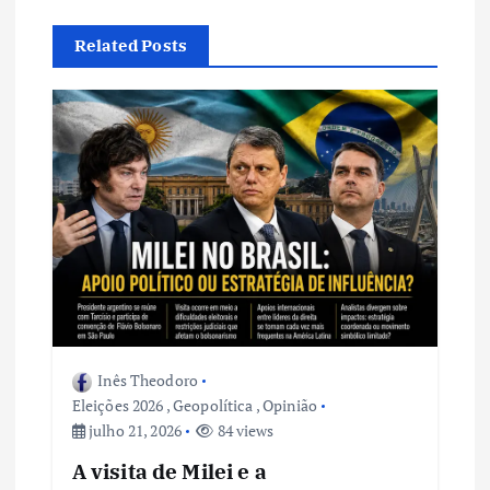
ç
Related Posts
ã
o
d
e
P
o
Inês Theodoro
s
Eleições 2026
,
Geopolítica
,
Opinião
julho 21, 2026
84 views
t
A visita de Milei e a