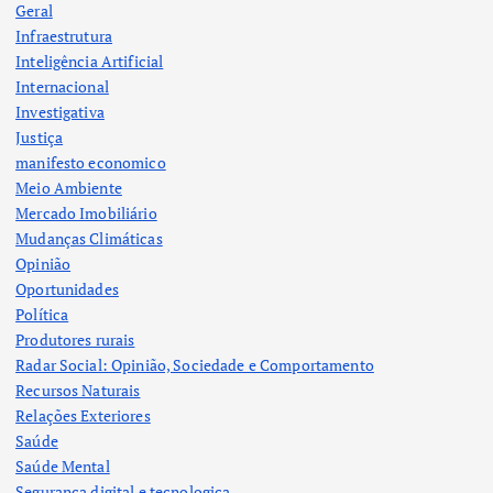
Geral
Infraestrutura
Inteligência Artificial
Internacional
Investigativa
Justiça
manifesto economico
Meio Ambiente
Mercado Imobiliário
Mudanças Climáticas
Opinião
Oportunidades
Política
Produtores rurais
Radar Social: Opinião, Sociedade e Comportamento
Recursos Naturais
Relações Exteriores
Saúde
Saúde Mental
Segurança digital e tecnologica