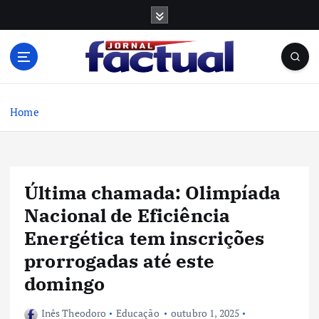
S
k
i
p
t
o
c
Home
o
n
t
e
Última chamada: Olimpíada
n
t
Nacional de Eficiência
Energética tem inscrições
prorrogadas até este
domingo
Inês Theodoro
Educação
outubro 1, 2025