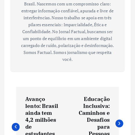
Brasil. Nascemos com um compromisso claro:
entregar informação confiável, apurada e livre de
interferências. Nosso trabalho se apoia em três
pilares essenciais: Imparcialidade, Ética e
Confiabilidade. No Jornal Factual, buscamos ser
um ponto de equilíbrio em um ambiente digital
carregado de ruído, polarização e desinformação.
Somos Factual. Somos jornalismo que respeita
você.
N
Avanço
Educação
a
lento: Brasil
Inclusiva:
ainda tem
Caminhos e
v
4,2 milhões
Desafios
de
para
estudantes
Pessoas