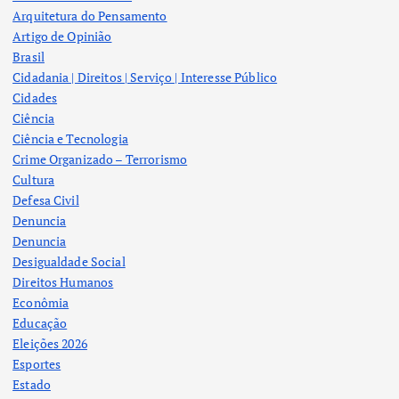
Arquitetura do Pensamento
Artigo de Opinião
Brasil
Cidadania | Direitos | Serviço | Interesse Público
Cidades
Ciência
Ciência e Tecnologia
Crime Organizado – Terrorismo
Cultura
Defesa Civil
Denuncia
Denuncia
Desigualdade Social
Direitos Humanos
Econômia
Educação
Eleições 2026
Esportes
Estado