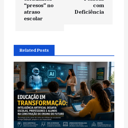
e
“presos” no
com
atraso
Deficiência
g
escolar
a
ç
Related Posts
ã
o
d
e
P