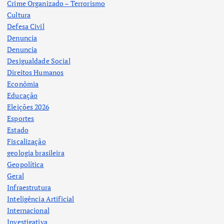
Crime Organizado – Terrorismo
Cultura
Defesa Civil
Denuncia
Denuncia
Desigualdade Social
Direitos Humanos
Econômia
Educação
Eleições 2026
Esportes
Estado
Fiscalização
geologia brasileira
Geopolítica
Geral
Infraestrutura
Inteligência Artificial
Internacional
Investigativa