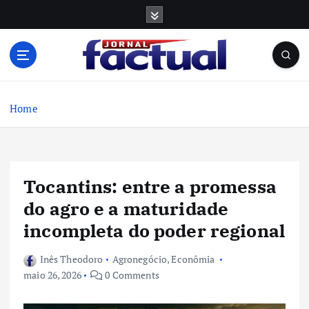
S
k
i
p
t
o
c
Home
o
n
t
e
Tocantins: entre a promessa
n
t
do agro e a maturidade
incompleta do poder regional
Inês Theodoro
Agronegócio
,
Econômia
maio 26, 2026
0 Comments