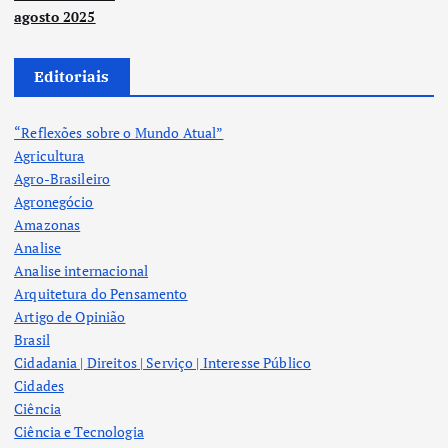
agosto 2025
Editoriais
“Reflexões sobre o Mundo Atual”
Agricultura
Agro-Brasileiro
Agronegócio
Amazonas
Analise
Analise internacional
Arquitetura do Pensamento
Artigo de Opinião
Brasil
Cidadania | Direitos | Serviço | Interesse Público
Cidades
Ciência
Ciência e Tecnologia