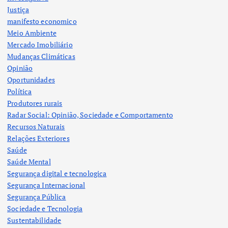
Justiça
manifesto economico
Meio Ambiente
Mercado Imobiliário
Mudanças Climáticas
Opinião
Oportunidades
Política
Produtores rurais
Radar Social: Opinião, Sociedade e Comportamento
Recursos Naturais
Relações Exteriores
Saúde
Saúde Mental
Segurança digital e tecnologica
Segurança Internacional
Segurança Pública
Sociedade e Tecnologia
Sustentabilidade