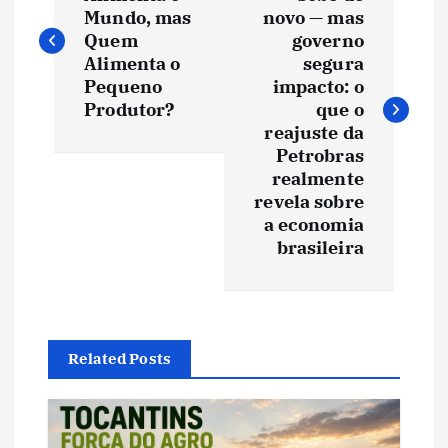
a
Mundo, mas
novo — mas
v
Quem
governo
Alimenta o
segura
e
Pequeno
impacto: o
Produtor?
que o
reajuste da
g
Petrobras
realmente
a
revela sobre
a economia
ç
brasileira
ã
o
Related Posts
d
e