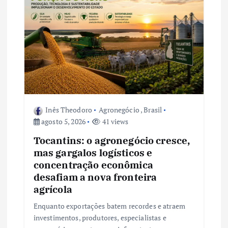
P
o
s
t
Inês Theodoro
Agronegócio
,
Brasil
agosto 5, 2026
41 views
Tocantins: o agronegócio cresce,
mas gargalos logísticos e
concentração econômica
desafiam a nova fronteira
agrícola
Enquanto exportações batem recordes e atraem
investimentos, produtores, especialistas e