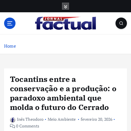
S
k
i
p
t
o
c
Home
o
n
t
e
Tocantins entre a
n
t
conservação e a produção: o
paradoxo ambiental que
molda o futuro do Cerrado
Inês Theodoro
Meio Ambiente
fevereiro 20, 2026
0 Comments