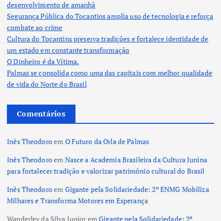
desenvolvimento de amanhã
Segurança Pública do Tocantins amplia uso de tecnologia e reforça
combate ao crime
Cultura do Tocantins preserva tradições e fortalece identidade de
um estado em constante transformação
O Dinheiro é da Vítima.
Palmas se consolida como uma das capitais com melhor qualidade
de vida do Norte do Brasil
Comentários
Inês Theodoro
em
O Futuro da Orla de Palmas
Inês Theodoro
em
Nasce a Academia Brasileira da Cultura Junina
para fortalecer tradição e valorizar patrimônio cultural do Brasil
Inês Theodoro
em
Gigante pela Solidariedade: 2º ENMG Mobiliza
Milhares e Transforma Motores em Esperança
Wanderley da Silva Junior
em
Gigante pela Solidariedade: 2º