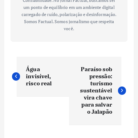
Confiabilidade. No Jornal Factual, buscamos ser
um ponto de equilíbrio em um ambiente digital
carregado de ruído, polarização e desinformação.
Somos Factual. Somos jornalismo que respeita
você.
N
Água
Paraíso sob
a
invisível,
pressão:
risco real
turismo
v
sustentável
vira chave
e
para salvar
o Jalapão
g