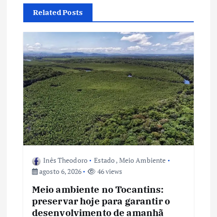
a
Related Posts
ç
ã
o
d
e
P
o
Inês Theodoro
Estado
,
Meio Ambiente
agosto 6, 2026
46 views
s
Meio ambiente no Tocantins:
preservar hoje para garantir o
t
desenvolvimento de amanhã