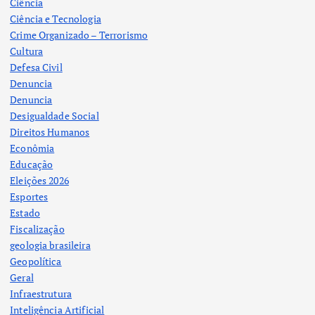
Ciência
Ciência e Tecnologia
Crime Organizado – Terrorismo
Cultura
Defesa Civil
Denuncia
Denuncia
Desigualdade Social
Direitos Humanos
Econômia
Educação
Eleições 2026
Esportes
Estado
Fiscalização
geologia brasileira
Geopolítica
Geral
Infraestrutura
Inteligência Artificial