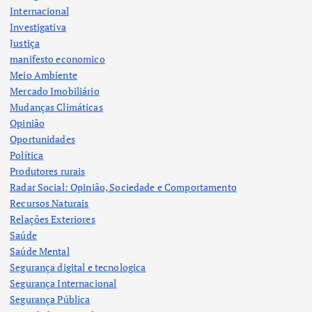
Internacional
Investigativa
Justiça
manifesto economico
Meio Ambiente
Mercado Imobiliário
Mudanças Climáticas
Opinião
Oportunidades
Política
Produtores rurais
Radar Social: Opinião, Sociedade e Comportamento
Recursos Naturais
Relações Exteriores
Saúde
Saúde Mental
Segurança digital e tecnologica
Segurança Internacional
Segurança Pública