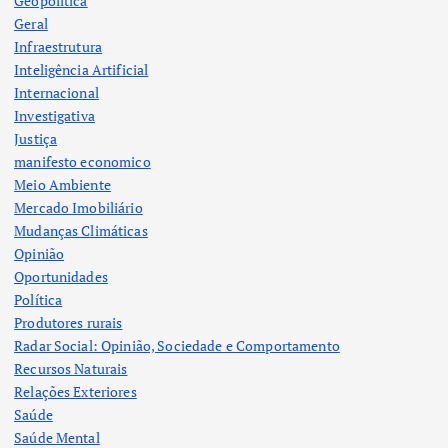
Geopolítica
Geral
Infraestrutura
Inteligência Artificial
Internacional
Investigativa
Justiça
manifesto economico
Meio Ambiente
Mercado Imobiliário
Mudanças Climáticas
Opinião
Oportunidades
Política
Produtores rurais
Radar Social: Opinião, Sociedade e Comportamento
Recursos Naturais
Relações Exteriores
Saúde
Saúde Mental