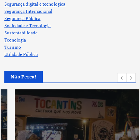
Segurança digital e tecnologica
Segurança Internacional
Segurança Pública
Sociedade e Tecnologia
Sustentabilidade
Tecnologia
Turismo
Utilidade Pública
Não Perca!