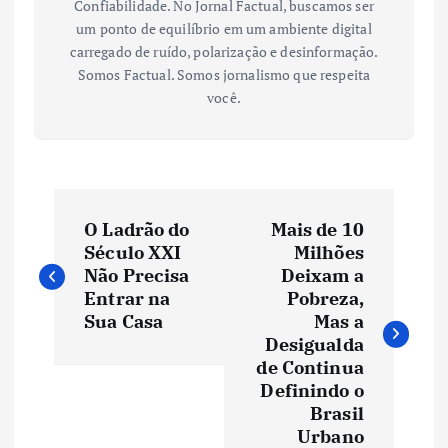
Confiabilidade. No Jornal Factual, buscamos ser
um ponto de equilíbrio em um ambiente digital
carregado de ruído, polarização e desinformação.
Somos Factual. Somos jornalismo que respeita
você.
N
O Ladrão do
Mais de 10
a
Século XXI
Milhões
Não Precisa
Deixam a
v
Entrar na
Pobreza,
Sua Casa
Mas a
e
Desigualda
de Continua
Definindo o
g
Brasil
Urbano