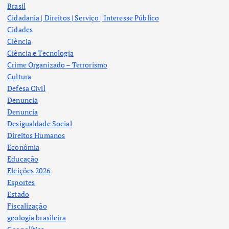
Brasil
Cidadania | Direitos | Serviço | Interesse Público
Cidades
Ciência
Ciência e Tecnologia
Crime Organizado – Terrorismo
Cultura
Defesa Civil
Denuncia
Denuncia
Desigualdade Social
Direitos Humanos
Econômia
Educação
Eleições 2026
Esportes
Estado
Fiscalização
geologia brasileira