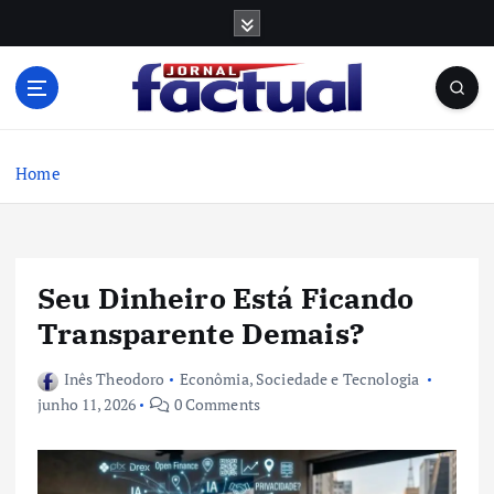
S
k
i
p
t
o
c
Home
o
n
t
e
Seu Dinheiro Está Ficando
n
t
Transparente Demais?
Inês Theodoro
Econômia
,
Sociedade e Tecnologia
junho 11, 2026
0 Comments