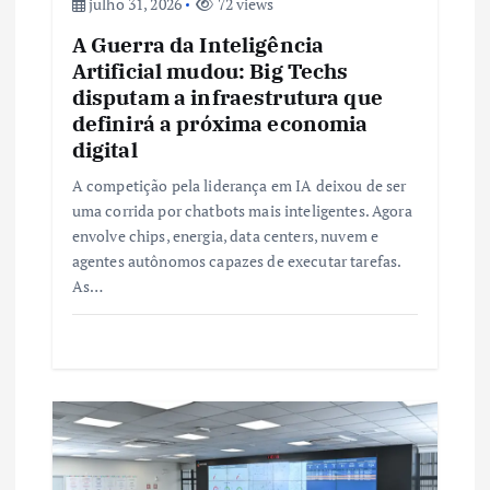
t
julho 31, 2026
72 views
A Guerra da Inteligência
Artificial mudou: Big Techs
disputam a infraestrutura que
definirá a próxima economia
digital
A competição pela liderança em IA deixou de ser
uma corrida por chatbots mais inteligentes. Agora
envolve chips, energia, data centers, nuvem e
agentes autônomos capazes de executar tarefas.
As…