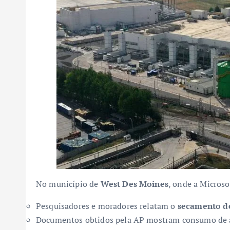
No município de
West Des Moines
, onde a Micros
Pesquisadores e moradores relatam o
secamento de
Documentos obtidos pela AP mostram consumo de