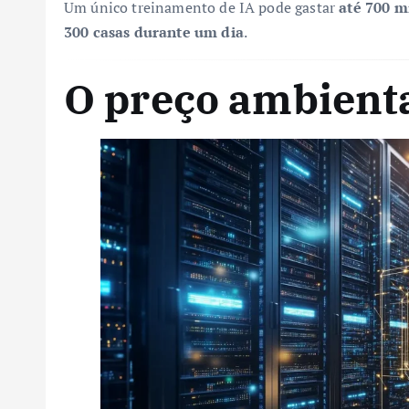
Um único treinamento de IA pode gastar
até 700 mi
300 casas durante um dia
.
O preço ambienta