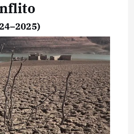
nflito
024–2025)