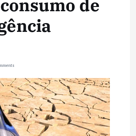
 consumo de
igência
mments