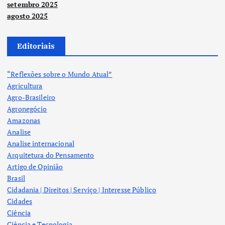
setembro 2025
agosto 2025
Editoriais
“Reflexões sobre o Mundo Atual”
Agricultura
Agro-Brasileiro
Agronegócio
Amazonas
Analise
Analise internacional
Arquitetura do Pensamento
Artigo de Opinião
Brasil
Cidadania | Direitos | Serviço | Interesse Público
Cidades
Ciência
Ciência e Tecnologia