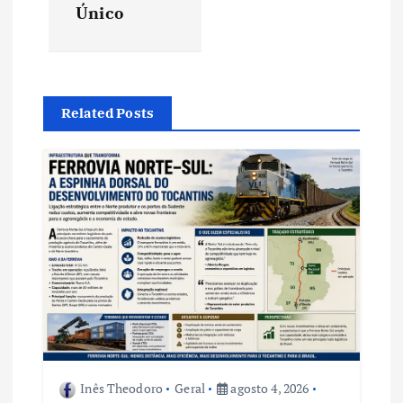
Único
ã
o
d
Related Posts
e
P
o
s
t
Inês Theodoro
Geral
agosto 4, 2026