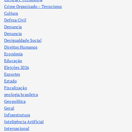
Crime Organizado – Terrorismo
Cultura
Defesa Civil
Denuncia
Denuncia
Desigualdade Social
Direitos Humanos
Econômia
Educação
Eleições 2026
Esportes
Estado
Fiscalização
geologia brasileira
Geopolítica
Geral
Infraestrutura
Inteligência Artificial
Internacional