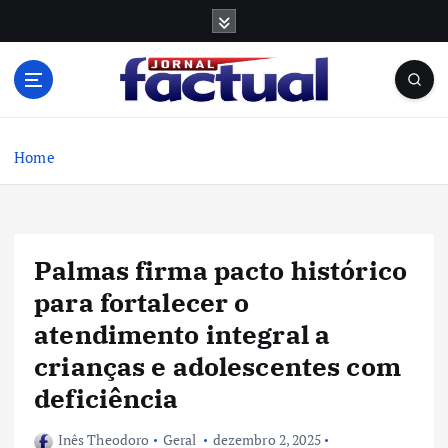
S
k
i
p
t
o
c
Home
o
n
t
e
Palmas firma pacto histórico
n
t
para fortalecer o
atendimento integral a
crianças e adolescentes com
deficiência
Inês Theodoro
Geral
dezembro 2, 2025