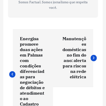
Somos Factual. Somos jornalismo que respeita
você.
N
Energisa
Manutençõ
a
promove
es
duas ações
domésticas
v
em Palmas
no fim do
com
ano: alerta
e
condições
para riscos
diferenciad
na rede
as para
elétrica
g
negociação
de débitos e
a
atendiment
o ao
ç
Cadastro