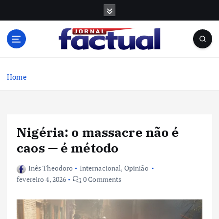
S
k
i
p
t
o
c
Home
o
n
t
e
Nigéria: o massacre não é
n
t
caos — é método
Inês Theodoro
Internacional
,
Opinião
fevereiro 4, 2026
0 Comments