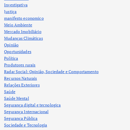
Investigativa
Justiça
manifesto economico
Meio Ambiente
Mercado Imobiliário
Mudanças Climáticas
Opinião
Oportunidades
Política
Produtores rurais
Radar Social: Opinião, Sociedade e Comportamento
Recursos Naturais
Relações Exteriores
Saúde
Saúde Mental
Segurança digital e tecnologica
Segurança Internacional
Segurança Pública
Sociedade e Tecnologia