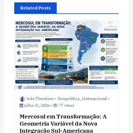
a
Related Posts
ç
ã
o
d
e
P
o
Inês Theodoro
Geopolítica
,
Internacional
julho 31, 2026
77 views
s
Mercosul em Transformação: A
Geometria Variável da Nova
t
Integração Sul-Americana