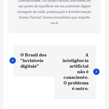
Confiabilidade. No Jornal Factual, buscamos ser
um ponto de equilíbrio em um ambiente digital
carregado de ruído, polarização e desinformação.
Somos Factual. Somos jornalismo que respeita
você.
N
O Brasil dos
A
a
“invisíveis
inteligência
digitais”
artificial
v
não é
consciente.
e
O problema
é outro.
g