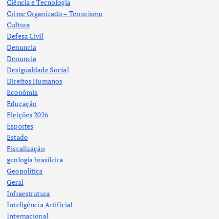
Ciência e Tecnologia
Crime Organizado – Terrorismo
Cultura
Defesa Civil
Denuncia
Denuncia
Desigualdade Social
Direitos Humanos
Econômia
Educação
Eleições 2026
Esportes
Estado
Fiscalização
geologia brasileira
Geopolítica
Geral
Infraestrutura
Inteligência Artificial
Internacional