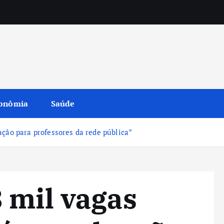
onômia
Saúde
ção para professores da rede pública”
 mil vagas