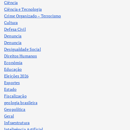
Ciência
Ciência e Tecnologia
Crime Organizado – Terrorismo
Cultura
Defesa Civil
Denuncia
Denuncia
Desigualdade Social
Direitos Humanos
Econômia
Educação
Eleições 2026
Esportes
Estado
Fiscalização
geologia brasileira
Geopolítica
Geral
Infraestrutura
Inteligência Artificial