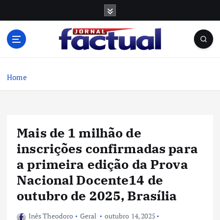
S
k
i
p
t
o
c
Home
o
n
t
e
Mais de 1 milhão de
n
t
inscrições confirmadas para
a primeira edição da Prova
Nacional Docente14 de
outubro de 2025, Brasília
Inês Theodoro
Geral
outubro 14, 2025