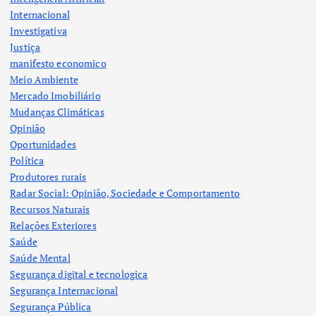
Internacional
Investigativa
Justiça
manifesto economico
Meio Ambiente
Mercado Imobiliário
Mudanças Climáticas
Opinião
Oportunidades
Política
Produtores rurais
Radar Social: Opinião, Sociedade e Comportamento
Recursos Naturais
Relações Exteriores
Saúde
Saúde Mental
Segurança digital e tecnologica
Segurança Internacional
Segurança Pública