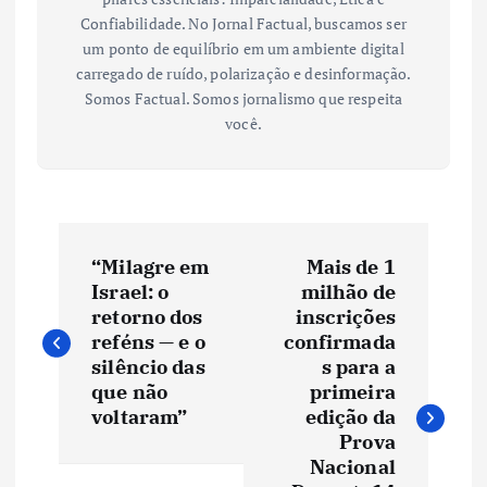
Confiabilidade. No Jornal Factual, buscamos ser
um ponto de equilíbrio em um ambiente digital
carregado de ruído, polarização e desinformação.
Somos Factual. Somos jornalismo que respeita
você.
N
“Milagre em
Mais de 1
a
Israel: o
milhão de
retorno dos
inscrições
v
reféns — e o
confirmada
silêncio das
s para a
e
que não
primeira
voltaram”
edição da
Prova
g
Nacional