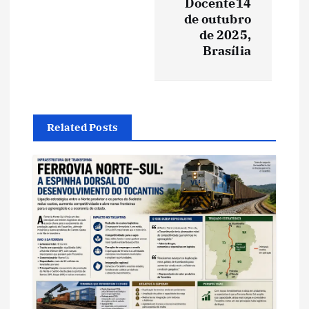
Docente14
a
de outubro
de 2025,
ç
Brasília
ã
o
Related Posts
d
e
P
o
s