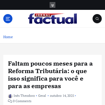
S
k
i
p
t
o
c
Home
o
n
t
e
Faltam poucos meses para a
n
t
Reforma Tributária: o que
isso significa para você e
para as empresas
Inês Theodoro
Geral
outubro 14, 2025
0 Comments