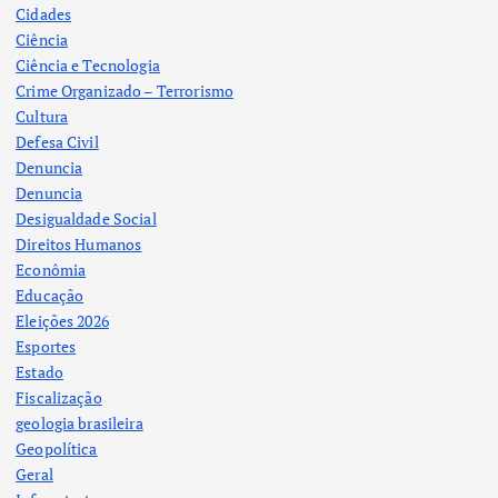
Cidades
Ciência
Ciência e Tecnologia
Crime Organizado – Terrorismo
Cultura
Defesa Civil
Denuncia
Denuncia
Desigualdade Social
Direitos Humanos
Econômia
Educação
Eleições 2026
Esportes
Estado
Fiscalização
geologia brasileira
Geopolítica
Geral