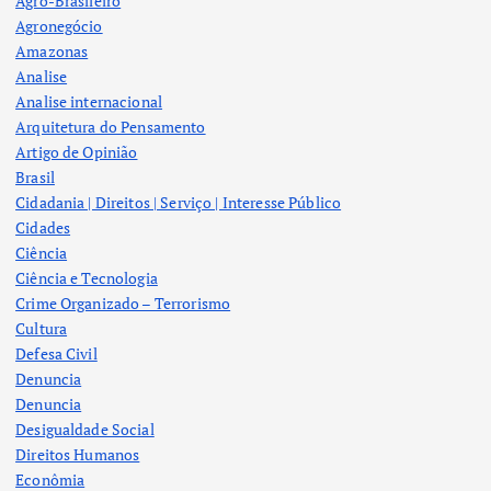
Agro-Brasileiro
Agronegócio
Amazonas
Analise
Analise internacional
Arquitetura do Pensamento
Artigo de Opinião
Brasil
Cidadania | Direitos | Serviço | Interesse Público
Cidades
Ciência
Ciência e Tecnologia
Crime Organizado – Terrorismo
Cultura
Defesa Civil
Denuncia
Denuncia
Desigualdade Social
Direitos Humanos
Econômia