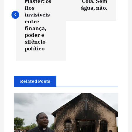
v
Master: os
Cola. Sem
fios
água, não.
e
invisíveis
entre
finança,
g
poder e
silêncio
a
político
ç
ã
Related Posts
o
d
e