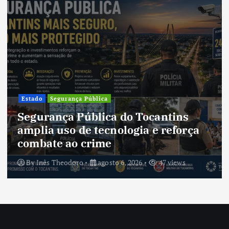
Cultura
Cultura do Tocantins preserva
tradições e fortalece identidade de
um estado em constante
transformação
By
Inês Theodoro
agosto 5, 2026
45 views