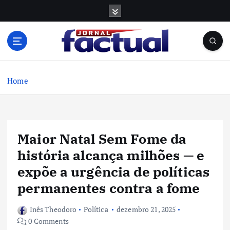
S
k
i
p
t
o
c
Home
o
n
t
e
Maior Natal Sem Fome da
n
t
história alcança milhões — e
expõe a urgência de políticas
permanentes contra a fome
Inês Theodoro
Política
dezembro 21, 2025
0 Comments