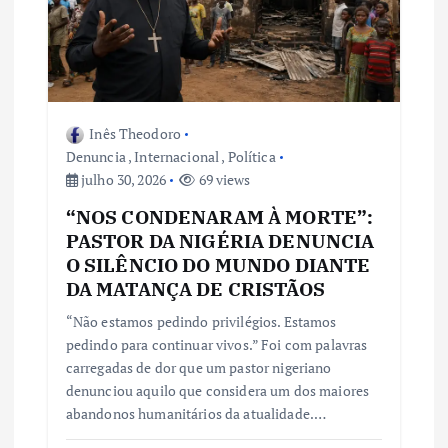
P
o
s
Inês Theodoro
t
Denuncia
,
Internacional
,
Política
julho 30, 2026
69 views
“NOS CONDENARAM À MORTE”:
PASTOR DA NIGÉRIA DENUNCIA
O SILÊNCIO DO MUNDO DIANTE
DA MATANÇA DE CRISTÃOS
“Não estamos pedindo privilégios. Estamos
pedindo para continuar vivos.” Foi com palavras
carregadas de dor que um pastor nigeriano
denunciou aquilo que considera um dos maiores
abandonos humanitários da atualidade.…