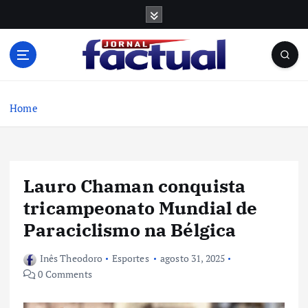
S
k
i
p
t
o
c
Home
o
n
t
e
Lauro Chaman conquista
n
t
tricampeonato Mundial de
Paraciclismo na Bélgica
Inês Theodoro
Esportes
agosto 31, 2025
0 Comments