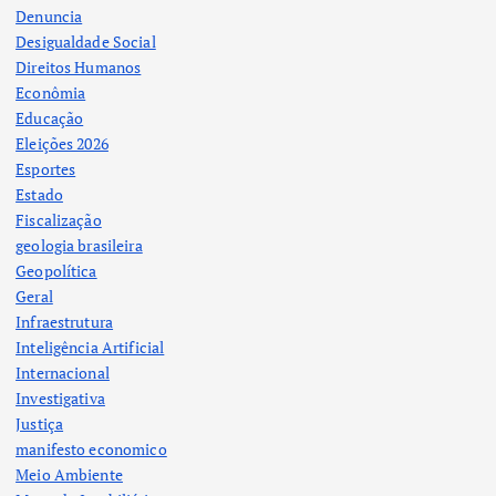
Denuncia
Desigualdade Social
Direitos Humanos
Econômia
Educação
Eleições 2026
Esportes
Estado
Fiscalização
geologia brasileira
Geopolítica
Geral
Infraestrutura
Inteligência Artificial
Internacional
Investigativa
Justiça
manifesto economico
Meio Ambiente