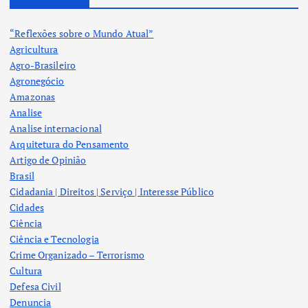
“Reflexões sobre o Mundo Atual”
Agricultura
Agro-Brasileiro
Agronegócio
Amazonas
Analise
Analise internacional
Arquitetura do Pensamento
Artigo de Opinião
Brasil
Cidadania | Direitos | Serviço | Interesse Público
Cidades
Ciência
Ciência e Tecnologia
Crime Organizado – Terrorismo
Cultura
Defesa Civil
Denuncia