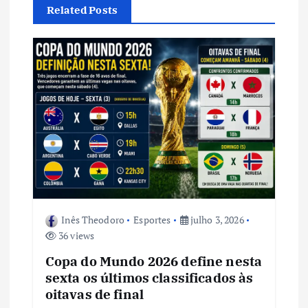
ã
Related Posts
o
d
e
P
o
s
Inês Theodoro
Esportes
julho 3, 2026
36 views
t
Copa do Mundo 2026 define nesta
sexta os últimos classificados às
oitavas de final