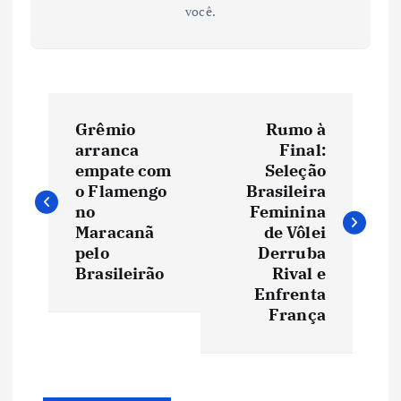
você.
N
Grêmio
Rumo à
a
arranca
Final:
empate com
Seleção
v
o Flamengo
Brasileira
no
Feminina
e
Maracanã
de Vôlei
pelo
Derruba
Brasileirão
Rival e
g
Enfrenta
França
a
ç