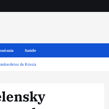
onômia
Saúde
bombardeios da Rússia
elensky