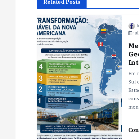
Related Posts
g
I
a
jul
ç
Me
Ge
ã
In
Em m
o
Sul 
Esta
d
cons
men
e
Con
P