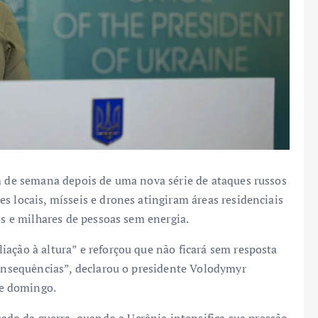
im de semana depois de uma nova série de ataques russos
s locais, mísseis e drones atingiram áreas residenciais
os e milhares de pessoas sem energia.
ação à altura” e reforçou que não ficará sem resposta
consequências”, declarou o presidente Volodymyr
e domingo.
o da guerra, quando a Ucrânia intensifica sua pressão