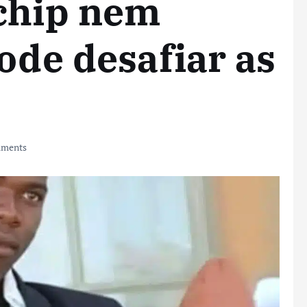
 chip nem
ode desafiar as
ments