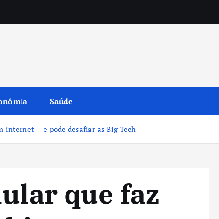
onômia
Saúde
m internet — e pode desafiar as Big Tech
lular que faz