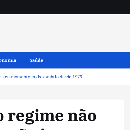
onômia
Saúde
ve seu momento mais sombrio desde 1979
o regime não