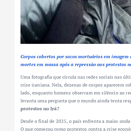
Corpos cobertos por sacos mortuários em imagem qu
mortes em massa após a repressão aos protestos no
Uma fotografia que circula nas redes sociais nas últ
crise iraniana. Nela, dezenas de corpos aparecem co
lado, enquanto homens observam em silêncio ao redo
levanta uma pergunta que o mundo ainda tenta re
protestos no Irã?
Desde o final de 2025, o país enfrenta a maior ond
O que começou como protestos contra a crise econ