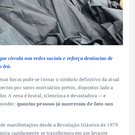
e circula nas redes sociais e reforça denúncias de
 Irã.
imas horas pode se tornar o símbolo definitivo da atual
bertos por sacos mortuários pretos, dispostos lado a
r. A cena é brutal, silenciosa e devastadora — e
sponder:
quantas pessoas já morreram de fato nos
a de manifestações desde a Revolução Islâmica de 1979.
ômica rapidamente se transformou em um levante