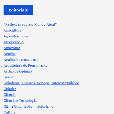
Editoriais
“Reflexões sobre o Mundo Atual”
Agricultura
Agro-Brasileiro
Agronegócio
Amazonas
Analise
Analise internacional
Arquitetura do Pensamento
Artigo de Opinião
Brasil
Cidadania | Direitos | Serviço | Interesse Público
Cidades
Ciência
Ciência e Tecnologia
Crime Organizado – Terrorismo
Cultura