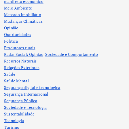
manifesto economico
Meio Ambiente
Mercado Imobiliário
Mudanças Climáticas
Opinião
Oportunidades
Política
Produtores rurais
Radar Social: Opinião, Sociedade e Comportamento
Recursos Naturais
Relações Exteriores
Saúde
Saúde Mental
Segurança digital e tecnologica
Segurança Internacional
Segurança Pública
Sociedade e Tecnologia
Sustentabilidade
Tecnologia
Turismo