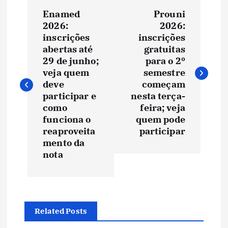
N
Enamed
Prouni
a
2026:
2026:
inscrições
inscrições
v
abertas até
gratuitas
29 de junho;
para o 2º
e
veja quem
semestre
deve
começam
participar e
nesta terça-
g
como
feira; veja
funciona o
quem pode
a
reaproveita
participar
mento da
ç
nota
ã
o
Related Posts