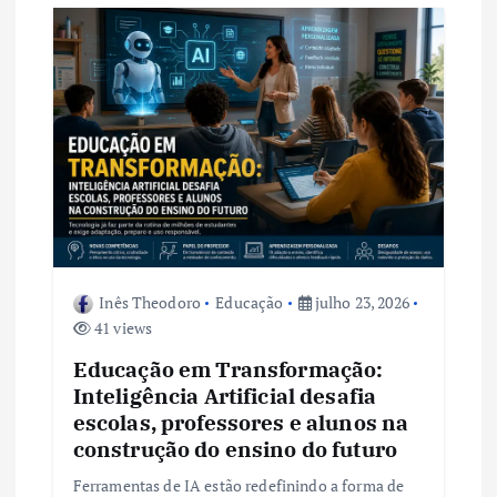
d
e
P
o
s
t
Inês Theodoro
Educação
julho 23, 2026
41 views
Educação em Transformação:
Inteligência Artificial desafia
escolas, professores e alunos na
construção do ensino do futuro
Ferramentas de IA estão redefinindo a forma de