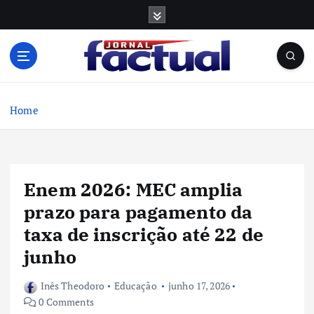
S
k
i
p
t
o
c
Home
o
n
t
e
Enem 2026: MEC amplia
n
t
prazo para pagamento da
taxa de inscrição até 22 de
junho
Inês Theodoro
Educação
junho 17, 2026
0 Comments