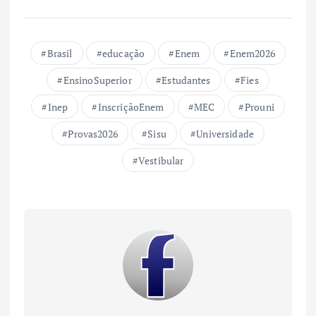
Brasil
educação
Enem
Enem2026
EnsinoSuperior
Estudantes
Fies
Inep
InscriçãoEnem
MEC
Prouni
Provas2026
Sisu
Universidade
Vestibular