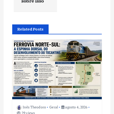
sobre isso
a
ç
Related Posts
ã
o
d
e
P
o
Inês Theodoro
Geral
agosto 4, 2026
s
29 views