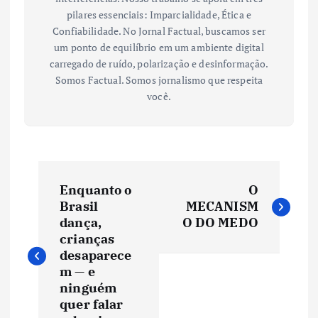
pilares essenciais: Imparcialidade, Ética e
Confiabilidade. No Jornal Factual, buscamos ser
um ponto de equilíbrio em um ambiente digital
carregado de ruído, polarização e desinformação.
Somos Factual. Somos jornalismo que respeita
você.
N
Enquanto o
O
a
Brasil
MECANISM
dança,
O DO MEDO
v
crianças
desaparece
e
m — e
ninguém
quer falar
g