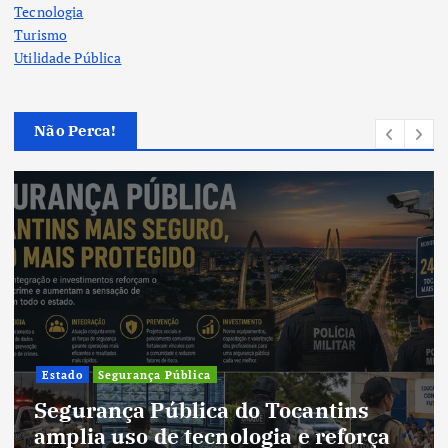
Tecnologia
Turismo
Utilidade Pública
Não Perca!
Cultura
Cultura do Tocantins
o Tocantins
tradições e fortalece
gia e reforça
um estado em consta