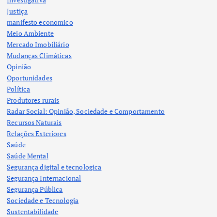
Justiça
manifesto economico
Meio Ambiente
Mercado Imobiliário
Mudanças Climáticas
Opinião
Oportunidades
Política
Produtores rurais
Radar Social: Opinião, Sociedade e Comportamento
Recursos Naturais
Relações Exteriores
Saúde
Saúde Mental
Segurança digital e tecnologica
Segurança Internacional
Segurança Pública
Sociedade e Tecnologia
Sustentabilidade