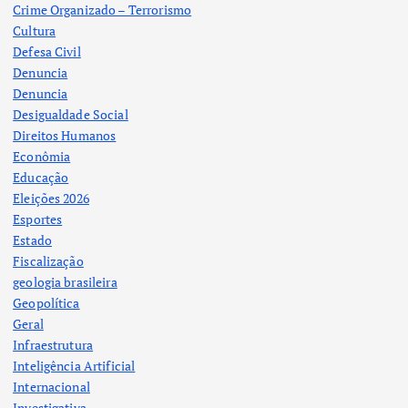
Crime Organizado – Terrorismo
Cultura
Defesa Civil
Denuncia
Denuncia
Desigualdade Social
Direitos Humanos
Econômia
Educação
Eleições 2026
Esportes
Estado
Fiscalização
geologia brasileira
Geopolítica
Geral
Infraestrutura
Inteligência Artificial
Internacional
Investigativa