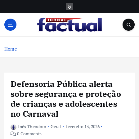
S
k
i
p
t
o
c
Home
o
n
t
e
Defensoria Pública alerta
n
t
sobre segurança e proteção
de crianças e adolescentes
no Carnaval
Inês Theodoro
Geral
fevereiro 13, 2026
0 Comments