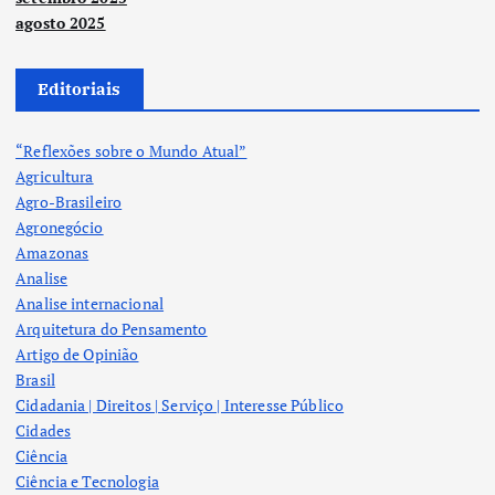
agosto 2025
Editoriais
“Reflexões sobre o Mundo Atual”
Agricultura
Agro-Brasileiro
Agronegócio
Amazonas
Analise
Analise internacional
Arquitetura do Pensamento
Artigo de Opinião
Brasil
Cidadania | Direitos | Serviço | Interesse Público
Cidades
Ciência
Ciência e Tecnologia