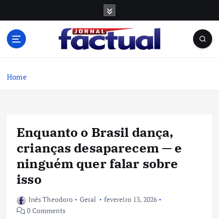
S
k
i
p
t
o
c
Home
o
n
t
e
Enquanto o Brasil dança,
n
t
crianças desaparecem — e
ninguém quer falar sobre
isso
Inês Theodoro
Geral
fevereiro 13, 2026
0 Comments