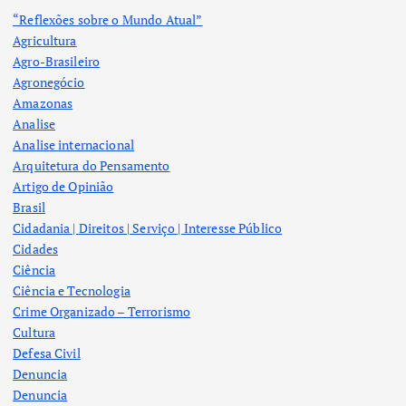
“Reflexões sobre o Mundo Atual”
Agricultura
Agro-Brasileiro
Agronegócio
Amazonas
Analise
Analise internacional
Arquitetura do Pensamento
Artigo de Opinião
Brasil
Cidadania | Direitos | Serviço | Interesse Público
Cidades
Ciência
Ciência e Tecnologia
Crime Organizado – Terrorismo
Cultura
Defesa Civil
Denuncia
Denuncia