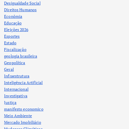
Desigualdade Social
Direitos Humanos
Econômia
Educação
Eleições 2026
Esportes
Estado
Fiscalização
geologia brasileira
Geopolítica
Geral
Infraestrutura
Inteligência Artificial
Internacional
Investigativa
Justiça
manifesto economico
Meio Ambiente
Mercado Imobiliário
Mudanças Climáticas