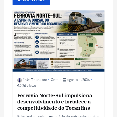
ã
o
d
e
P
o
Inês Theodoro
Geral
agosto 4, 2026
s
26 views
t
Ferrovia Norte-Sul impulsiona
desenvolvimento e fortalece a
competitividade do Tocantins
Principal corredor ferroviário do país reduz custos