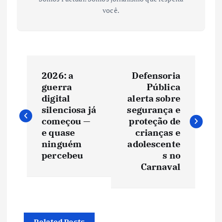
você.
N
2026: a
Defensoria
a
guerra
Pública
digital
alerta sobre
v
silenciosa já
segurança e
começou —
proteção de
e
e quase
crianças e
ninguém
adolescente
percebeu
s no
g
Carnaval
a
ç
Related Posts