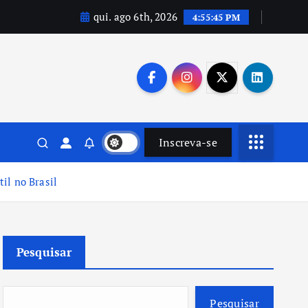
qui. ago 6th, 2026
4:55:47 PM
Inscreva-se
til no Brasil
Pesquisar
Pesquisar