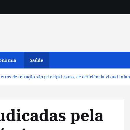
onômia
Saúde
erros de refração são principal causa de deficiência visual infan
udicadas pela