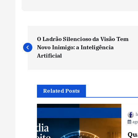
N
O Ladrão Silencioso da Visão Tem
a
Novo Inimigo: a Inteligência
Artificial
v
e
Related Posts
g
I
a
ago
ç
Qua