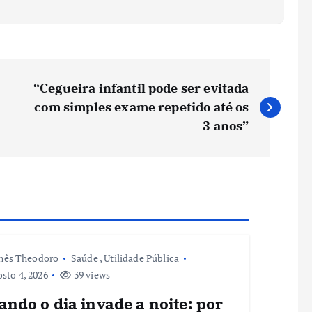
“Cegueira infantil pode ser evitada
com simples exame repetido até os
3 anos”
nês Theodoro
Saúde
,
Utilidade Pública
sto 4, 2026
39 views
ndo o dia invade a noite: por