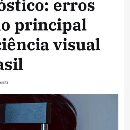
óstico: erros
ão principal
iência visual
asil
ents