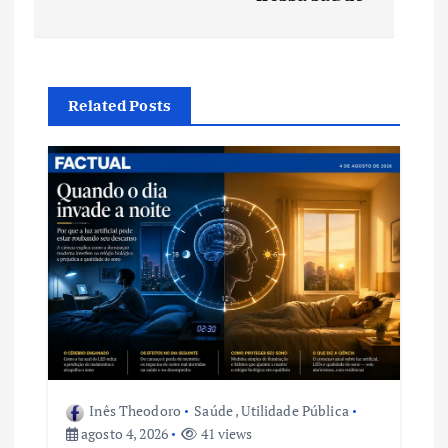
v
e
Related Posts
g
a
ç
ã
o
d
e
Inês Theodoro
Saúde
,
Utilidade Pública
agosto 4, 2026
41 views