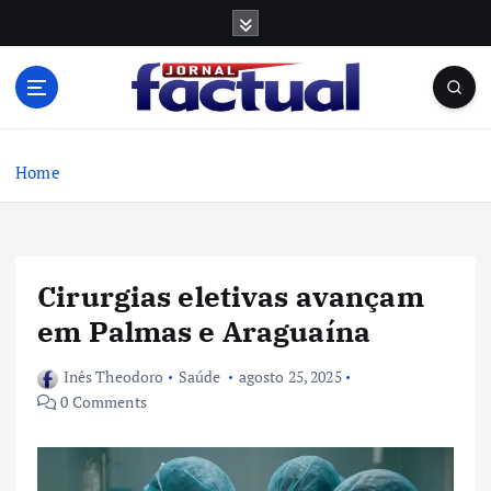
S
k
i
p
t
o
c
Home
o
n
t
e
Cirurgias eletivas avançam
n
t
em Palmas e Araguaína
Inês Theodoro
Saúde
agosto 25, 2025
0 Comments