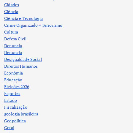
Cidades
Ciência
Ciência e Tecnologia
Crime Organizado – Terrorismo
Cultura
Defesa Civil
Denuncia
Denuncia
Desigualdade Social
Direitos Humanos
Econômia
Educação
Eleições 2026
Esportes
Estado
Fiscalização
geologia brasileira
Geopolítica
Geral