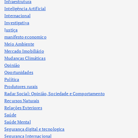
Infraestrutura
Inteligência Artificial
Internacional
Investigativa
Justiça
manifesto economico
Meio Ambiente
Mercado Imobiliário
Mudanças Climáticas
Opinião
Oportunidades
Política
Produtores rurais
Radar Social: Opinião, Sociedade e Comportamento
Recursos Naturais
Relações Exteriores
Saúde
Saúde Mental
Segurança digital e tecnologica
Segurança Internacional