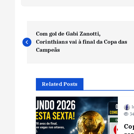
N
Com gol de Gabi Zanotti,
a
Corinthians vai à final da Copa das
Campeãs
v
e
Related Posts
g
I
a
34
ç
Co