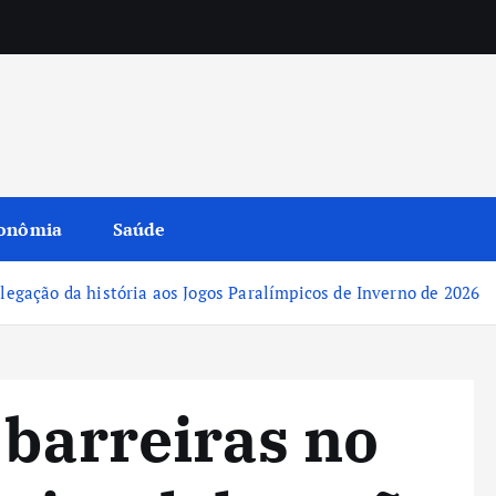
onômia
Saúde
elegação da história aos Jogos Paralímpicos de Inverno de 2026
 barreiras no