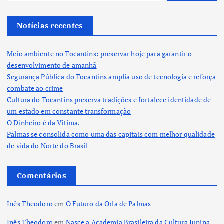
Notícias recentes
Meio ambiente no Tocantins: preservar hoje para garantir o
desenvolvimento de amanhã
Segurança Pública do Tocantins amplia uso de tecnologia e reforça
combate ao crime
Cultura do Tocantins preserva tradições e fortalece identidade de
um estado em constante transformação
O Dinheiro é da Vítima.
Palmas se consolida como uma das capitais com melhor qualidade
de vida do Norte do Brasil
Comentários
Inês Theodoro
em
O Futuro da Orla de Palmas
Inês Theodoro
em
Nasce a Academia Brasileira da Cultura Junina