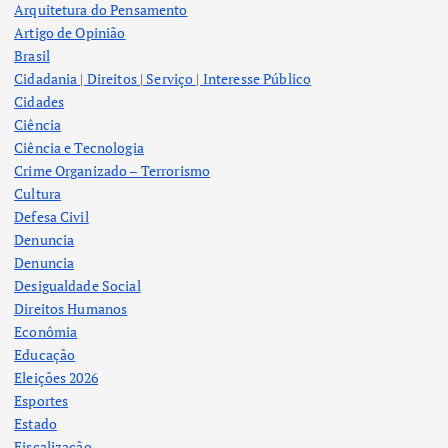
Arquitetura do Pensamento
Artigo de Opinião
Brasil
Cidadania | Direitos | Serviço | Interesse Público
Cidades
Ciência
Ciência e Tecnologia
Crime Organizado – Terrorismo
Cultura
Defesa Civil
Denuncia
Denuncia
Desigualdade Social
Direitos Humanos
Econômia
Educação
Eleições 2026
Esportes
Estado
Fiscalização