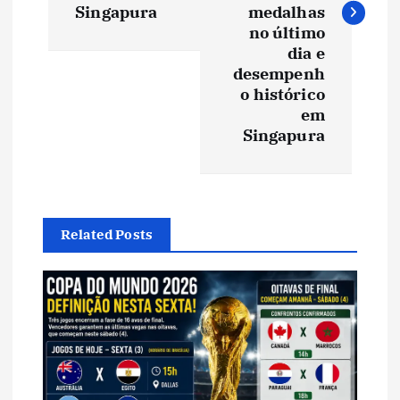
e
Singapura
medalhas
no último
g
dia e
desempenh
a
o histórico
em
ç
Singapura
ã
o
Related Posts
d
e
P
o