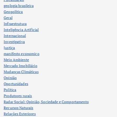
geologia brasileira
Geopolítica
Geral
Infraestrutura
Inteligência Artificial
Internacional
Investigativa
Justiça
manifesto economico
Meio Ambiente
Mercado Imobiliário
Mudanças Climáticas
Opinião
Oportunidades
Política
Produtores rurais
Radar Social: Opinião, Sociedade e Comportamento
Recursos Naturais
Relações Exteriores