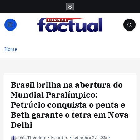
S
k
i
p
t
o
c
Home
o
n
t
e
Brasil brilha na abertura do
n
t
Mundial Paralímpico:
Petrúcio conquista o penta e
Beth garante o tetra em Nova
Delhi
Inês Theodoro
Esportes
setembro 27, 2025