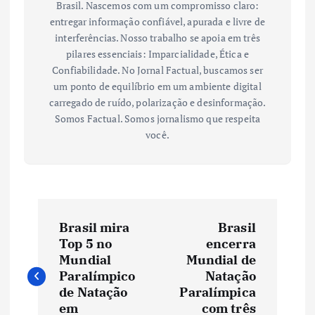
Brasil. Nascemos com um compromisso claro:
entregar informação confiável, apurada e livre de
interferências. Nosso trabalho se apoia em três
pilares essenciais: Imparcialidade, Ética e
Confiabilidade. No Jornal Factual, buscamos ser
um ponto de equilíbrio em um ambiente digital
carregado de ruído, polarização e desinformação.
Somos Factual. Somos jornalismo que respeita
você.
N
Brasil mira
Brasil
a
Top 5 no
encerra
Mundial
Mundial de
v
Paralímpico
Natação
de Natação
Paralímpica
em
com três