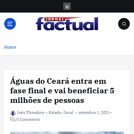
S
k
i
p
t
o
c
Home
o
n
t
e
Águas do Ceará entra em
n
t
fase final e vai beneficiar 5
milhões de pessoas
Inês Theodoro
Estado
,
Geral
setembro 1, 2025
0 Comments