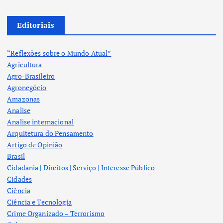
Editoriais
“Reflexões sobre o Mundo Atual”
Agricultura
Agro-Brasileiro
Agronegócio
Amazonas
Analise
Analise internacional
Arquitetura do Pensamento
Artigo de Opinião
Brasil
Cidadania | Direitos | Serviço | Interesse Público
Cidades
Ciência
Ciência e Tecnologia
Crime Organizado – Terrorismo