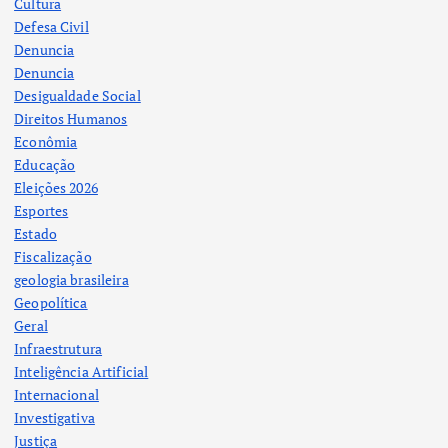
Cultura
Defesa Civil
Denuncia
Denuncia
Desigualdade Social
Direitos Humanos
Econômia
Educação
Eleições 2026
Esportes
Estado
Fiscalização
geologia brasileira
Geopolítica
Geral
Infraestrutura
Inteligência Artificial
Internacional
Investigativa
Justiça