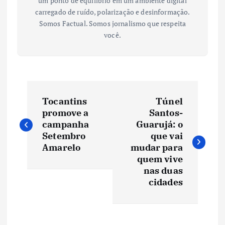
um ponto de equilíbrio em um ambiente digital
carregado de ruído, polarização e desinformação.
Somos Factual. Somos jornalismo que respeita
você.
N
Tocantins
Túnel
a
promove a
Santos-
campanha
Guarujá: o
v
Setembro
que vai
Amarelo
mudar para
e
quem vive
nas duas
cidades
g
a