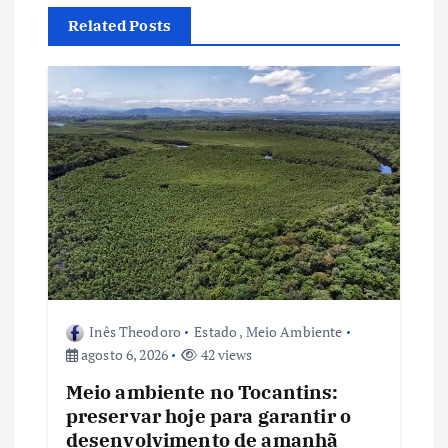
ç
Related Posts
ã
o
d
e
P
o
Inês Theodoro
Estado
,
Meio Ambiente
agosto 6, 2026
42 views
s
Meio ambiente no Tocantins:
t
preservar hoje para garantir o
desenvolvimento de amanhã