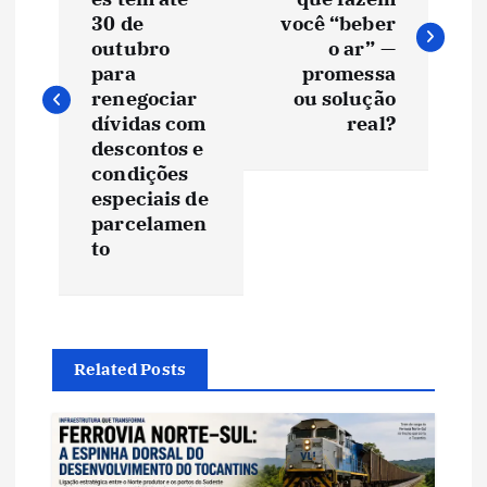
v
30 de
você “beber
outubro
o ar” —
e
para
promessa
renegociar
ou solução
dívidas com
real?
g
descontos e
condições
a
especiais de
parcelamen
ç
to
ã
o
Related Posts
d
e