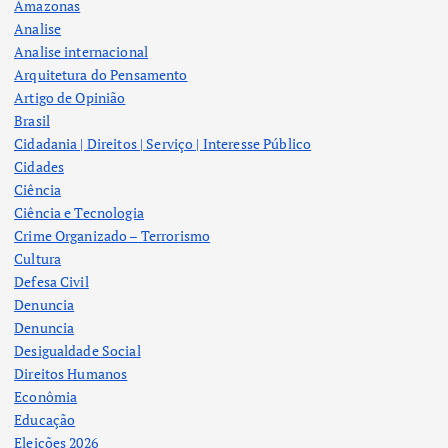
Amazonas
Analise
Analise internacional
Arquitetura do Pensamento
Artigo de Opinião
Brasil
Cidadania | Direitos | Serviço | Interesse Público
Cidades
Ciência
Ciência e Tecnologia
Crime Organizado – Terrorismo
Cultura
Defesa Civil
Denuncia
Denuncia
Desigualdade Social
Direitos Humanos
Econômia
Educação
Eleições 2026