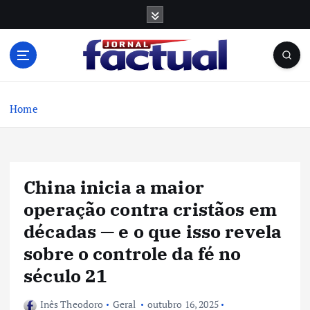
S
k
i
p
t
o
c
Home
o
n
t
e
China inicia a maior
n
t
operação contra cristãos em
décadas — e o que isso revela
sobre o controle da fé no
século 21
Inês Theodoro
Geral
outubro 16, 2025