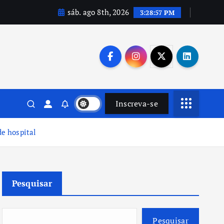
sáb. ago 8th, 2026
3:28:58 PM
Inscreva-se
e hospital
Pesquisar
Pesquisar