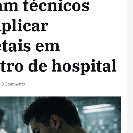
am técnicos
aplicar
etais em
tro de hospital
0 Comments