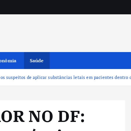
onômia
Saúde
suspeitos de aplicar substâncias letais em pacientes dentro d
OR NO DF: