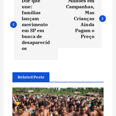
Dor que
Milhões em
a
une:
Campanhas,
famílias
Mas
v
lançam
Crianças
movimento
Ainda
e
em SP em
Pagam o
busca de
Preço
desaparecid
g
os
a
ç
Related Posts
ã
o
d