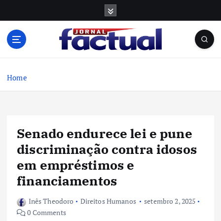
S
k
i
p
t
o
c
Home
o
n
t
e
Senado endurece lei e pune
n
t
discriminação contra idosos
em empréstimos e
financiamentos
Inês Theodoro
Direitos Humanos
setembro 2, 2025
0 Comments