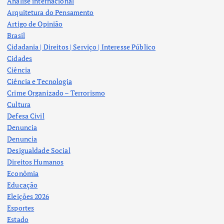
Analise internacional
Arquitetura do Pensamento
Artigo de Opinião
Brasil
Cidadania | Direitos | Serviço | Interesse Público
Cidades
Ciência
Ciência e Tecnologia
Crime Organizado – Terrorismo
Cultura
Defesa Civil
Denuncia
Denuncia
Desigualdade Social
Direitos Humanos
Econômia
Educação
Eleições 2026
Esportes
Estado