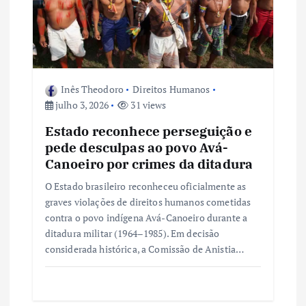
e
P
o
Inês Theodoro
Direitos Humanos
julho 3, 2026
31 views
s
Estado reconhece perseguição e
t
pede desculpas ao povo Avá-
Canoeiro por crimes da ditadura
O Estado brasileiro reconheceu oficialmente as
graves violações de direitos humanos cometidas
contra o povo indígena Avá-Canoeiro durante a
ditadura militar (1964–1985). Em decisão
considerada histórica, a Comissão de Anistia…