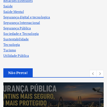
Relações Exteriores
Saúde
Saúde Mental
Segurança digital e tecnologica
Segurança Internacional
Segurança Pública
Sociedade e Tecnologia
Sustentabilidade
Tecnologia
Turismo
Utilidade Pública
Não Perca!