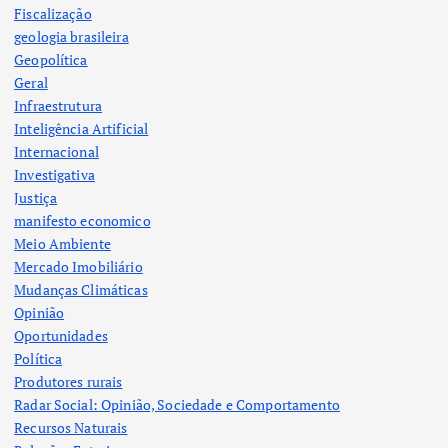
Fiscalização
geologia brasileira
Geopolítica
Geral
Infraestrutura
Inteligência Artificial
Internacional
Investigativa
Justiça
manifesto economico
Meio Ambiente
Mercado Imobiliário
Mudanças Climáticas
Opinião
Oportunidades
Política
Produtores rurais
Radar Social: Opinião, Sociedade e Comportamento
Recursos Naturais