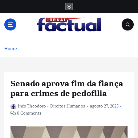
S
k
i
p
t
o
c
Home
o
n
t
e
Senado aprova fim da fiança
n
t
para crimes de pedofilia
Inês Theodoro
Direitos Humanos
agosto 27, 2025
0 Comments