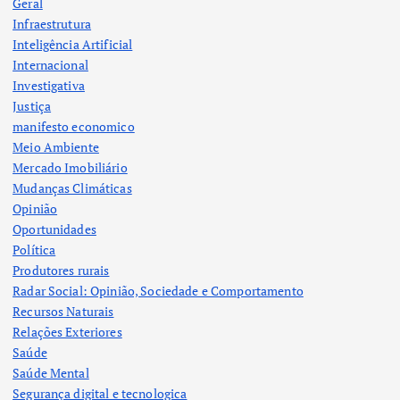
Geral
Infraestrutura
Inteligência Artificial
Internacional
Investigativa
Justiça
manifesto economico
Meio Ambiente
Mercado Imobiliário
Mudanças Climáticas
Opinião
Oportunidades
Política
Produtores rurais
Radar Social: Opinião, Sociedade e Comportamento
Recursos Naturais
Relações Exteriores
Saúde
Saúde Mental
Segurança digital e tecnologica