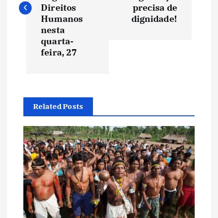
v
Direitos
precisa de
e
Humanos
dignidade!
nesta
quarta-
g
feira, 27
a
ç
Related Posts
ã
o
d
e
P