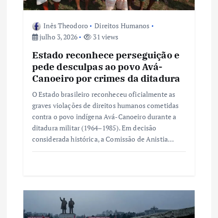
o
Inês Theodoro
Direitos Humanos
julho 3, 2026
31 views
s
Estado reconhece perseguição e
t
pede desculpas ao povo Avá-
Canoeiro por crimes da ditadura
O Estado brasileiro reconheceu oficialmente as
graves violações de direitos humanos cometidas
contra o povo indígena Avá-Canoeiro durante a
ditadura militar (1964–1985). Em decisão
considerada histórica, a Comissão de Anistia…