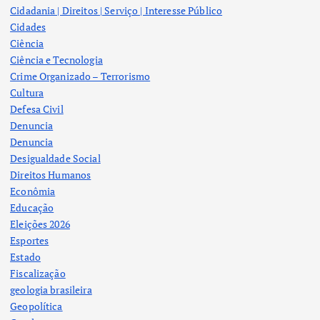
Cidadania | Direitos | Serviço | Interesse Público
Cidades
Ciência
Ciência e Tecnologia
Crime Organizado – Terrorismo
Cultura
Defesa Civil
Denuncia
Denuncia
Desigualdade Social
Direitos Humanos
Econômia
Educação
Eleições 2026
Esportes
Estado
Fiscalização
geologia brasileira
Geopolítica