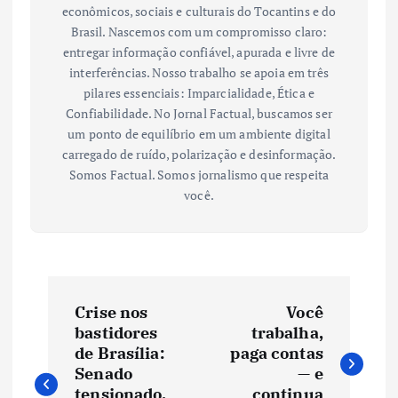
econômicos, sociais e culturais do Tocantins e do
Brasil. Nascemos com um compromisso claro:
entregar informação confiável, apurada e livre de
interferências. Nosso trabalho se apoia em três
pilares essenciais: Imparcialidade, Ética e
Confiabilidade. No Jornal Factual, buscamos ser
um ponto de equilíbrio em um ambiente digital
carregado de ruído, polarização e desinformação.
Somos Factual. Somos jornalismo que respeita
você.
N
Crise nos
Você
a
bastidores
trabalha,
de Brasília:
paga contas
v
Senado
— e
tensionado,
continua