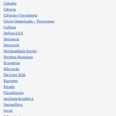
Cidades
Ciência
Ciência e Tecnologia
Crime Organizado – Terrorismo
Cultura
Defesa Civil
Denuncia
Denuncia
Desigualdade Social
Direitos Humanos
Econômia
Educação
Eleições 2026
Esportes
Estado
Fiscalização
geologia brasileira
Geopolítica
Geral