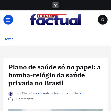
S
k
i
p
t
o
c
Home
o
n
t
e
Plano de saúde só no papel: a
n
t
bomba-relógio da saúde
privada no Brasil
Inês Theodoro
Saúde
fevereiro 5, 2026
0 Comments