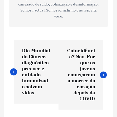
carregado de ruído, polarização e desinformação.
Somos Factual. Somos jornalismo que respeita
você.
N
Dia Mundial
Coincidênci
a
do Câncer:
a? Não. Por
diagnóstico
que os
v
precoce e
jovens
cuidado
começaram
e
humanizad
a morrer do
o salvam
coração
vidas
depois da
g
COVID
a