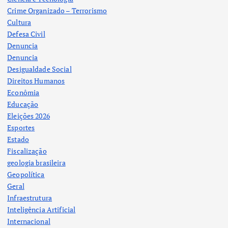
Crime Organizado – Terrorismo
Cultura
Defesa Civil
Denuncia
Denuncia
Desigualdade Social
Direitos Humanos
Econômia
Educação
Eleições 2026
Esportes
Estado
Fiscalização
geologia brasileira
Geopolítica
Geral
Infraestrutura
Inteligência Artificial
Internacional