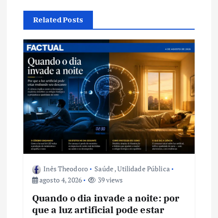
ç
Related Posts
ã
o
d
e
P
o
Inês Theodoro
Saúde
,
Utilidade Pública
s
agosto 4, 2026
39 views
t
Quando o dia invade a noite: por
que a luz artificial pode estar