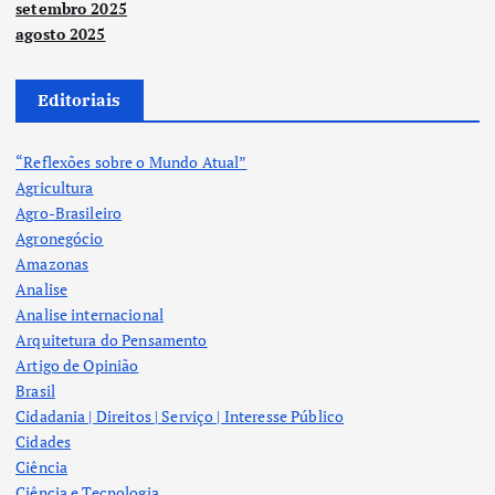
setembro 2025
agosto 2025
Editoriais
“Reflexões sobre o Mundo Atual”
Agricultura
Agro-Brasileiro
Agronegócio
Amazonas
Analise
Analise internacional
Arquitetura do Pensamento
Artigo de Opinião
Brasil
Cidadania | Direitos | Serviço | Interesse Público
Cidades
Ciência
Ciência e Tecnologia