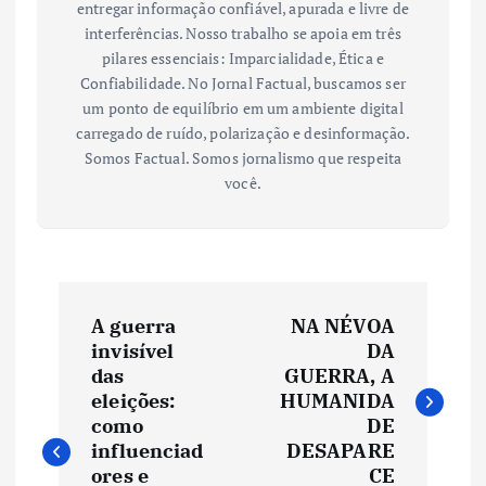
entregar informação confiável, apurada e livre de
interferências. Nosso trabalho se apoia em três
pilares essenciais: Imparcialidade, Ética e
Confiabilidade. No Jornal Factual, buscamos ser
um ponto de equilíbrio em um ambiente digital
carregado de ruído, polarização e desinformação.
Somos Factual. Somos jornalismo que respeita
você.
N
A guerra
NA NÉVOA
a
invisível
DA
das
GUERRA, A
v
eleições:
HUMANIDA
como
DE
e
influenciad
DESAPARE
ores e
CE