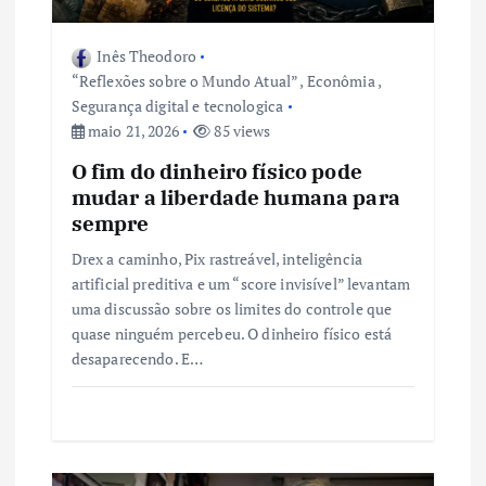
s
Inês Theodoro
t
“Reflexões sobre o Mundo Atual”
,
Econômia
,
Segurança digital e tecnologica
maio 21, 2026
85 views
O fim do dinheiro físico pode
mudar a liberdade humana para
sempre
Drex a caminho, Pix rastreável, inteligência
artificial preditiva e um “score invisível” levantam
uma discussão sobre os limites do controle que
quase ninguém percebeu. O dinheiro físico está
desaparecendo. E…