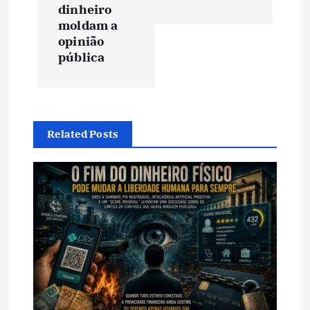
dinheiro
g
moldam a
opinião
a
pública
ç
ã
Related Posts
o
d
e
P
o