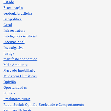
Estado
Fiscalização
geologia brasileira
Geopolítica
Geral
Infraestrutura
Inteligência Artificial
Internacional
Investigativa
Justiça
manifesto economico
Meio Ambiente
Mercado Imobiliário
Mudanças Climáticas
Opinião
Oportunidades
Política
Produtores rurais
Radar Social: Opinião, Sociedade e Comportamento
Recursos Naturais