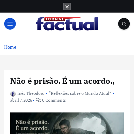
S
k
i
p
t
o
c
Home
o
n
t
e
Não é prisão. É um acordo.,
n
t
Inês Theodoro
“Reflexões sobre o Mundo Atual”
abril 7, 2026
0 Comments