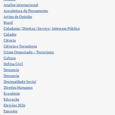
Analise internacional
Arquitetura do Pensamento
Artigo de Opinião
Brasil
Cidadania | Direitos | Serviço | Interesse Público
Cidades
Ciência
Ciência e Tecnologia
Crime Organizado – Terrorismo
Cultura
Defesa Civil
Denuncia
Denuncia
Desigualdade Social
Direitos Humanos
Econômia
Educação
Eleições 2026
Esportes