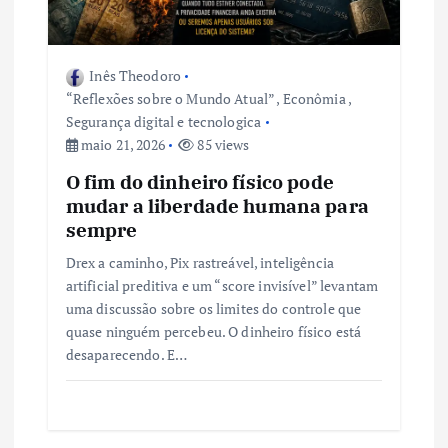
o
d
Inês Theodoro
“Reflexões sobre o Mundo Atual”
,
Econômia
,
e
Segurança digital e tecnologica
maio 21, 2026
85 views
P
O fim do dinheiro físico pode
mudar a liberdade humana para
o
sempre
s
Drex a caminho, Pix rastreável, inteligência
artificial preditiva e um “score invisível” levantam
uma discussão sobre os limites do controle que
t
quase ninguém percebeu. O dinheiro físico está
desaparecendo. E…