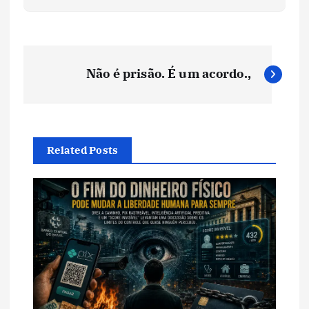
N
Não é prisão. É um acordo.,
a
v
Related Posts
e
g
a
ç
ã