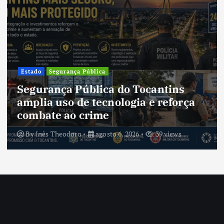
Cultura
Cultura do Tocantins preserva
tradições e fortalece identidade de
um estado em constante
transformação
By
Inês Theodoro
agosto 5, 2026
38 views