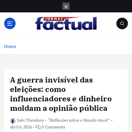
S
k
i
p
t
o
c
Home
o
n
t
e
A guerra invisível das
n
t
eleições: como
influenciadores e dinheiro
moldam a opinião pública
Inês Theodoro
“Reflexões sobre o Mundo Atual”
abril 6, 2026
0 Comments