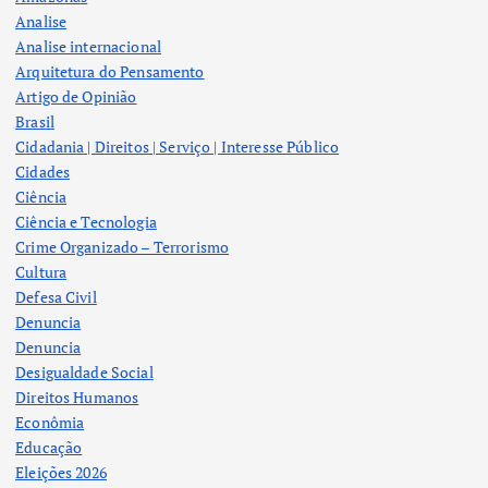
Analise
Analise internacional
Arquitetura do Pensamento
Artigo de Opinião
Brasil
Cidadania | Direitos | Serviço | Interesse Público
Cidades
Ciência
Ciência e Tecnologia
Crime Organizado – Terrorismo
Cultura
Defesa Civil
Denuncia
Denuncia
Desigualdade Social
Direitos Humanos
Econômia
Educação
Eleições 2026