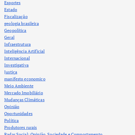
Esportes
Estado
Fiscalização
geologia brasileira
Geopolítica
Geral
Infraestrutura
Inteligência Artificial
Internacional
Investigativa
Justiça
manifesto economico
Meio Ambiente
Mercado Imobiliário
Mudanças Climáticas
Opinião
Oportunidades
Política
Produtores rurais
Radar Social: Opinião, Sociedade e Comportamento