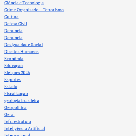
Ciência e Tecnologia
Crime Organizado – Terrorismo
Cultura
Defesa Civil
Denuncia
Denuncia
Desigualdade Social
Direitos Humanos
Econômia
Educação
Eleições 2026
Esportes
Estado
Fiscalização
geologia brasileira
Geopolítica
Geral
Infraestrutura
Inteligência Artificial
Internacional