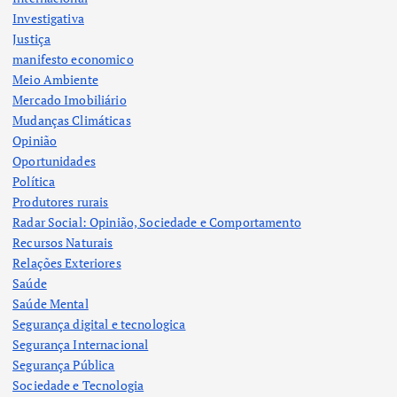
Investigativa
Justiça
manifesto economico
Meio Ambiente
Mercado Imobiliário
Mudanças Climáticas
Opinião
Oportunidades
Política
Produtores rurais
Radar Social: Opinião, Sociedade e Comportamento
Recursos Naturais
Relações Exteriores
Saúde
Saúde Mental
Segurança digital e tecnologica
Segurança Internacional
Segurança Pública
Sociedade e Tecnologia