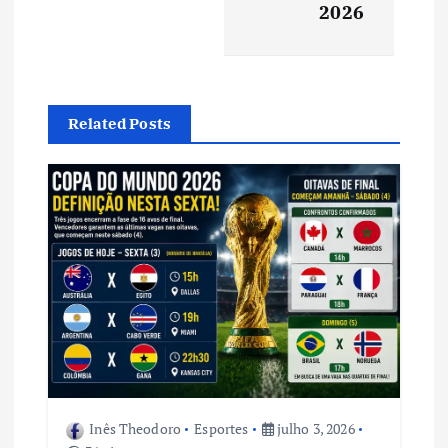
a
2026
ç
ã
Related Posts
o
d
e
P
o
s
Inês Theodoro
Esportes
julho 3, 2026