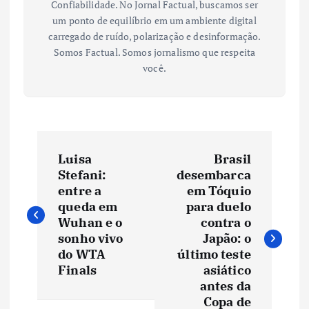
Confiabilidade. No Jornal Factual, buscamos ser
um ponto de equilíbrio em um ambiente digital
carregado de ruído, polarização e desinformação.
Somos Factual. Somos jornalismo que respeita
você.
N
Luisa
Brasil
a
Stefani:
desembarca
entre a
em Tóquio
v
queda em
para duelo
Wuhan e o
contra o
e
sonho vivo
Japão: o
do WTA
último teste
Finals
asiático
g
antes da
Copa de