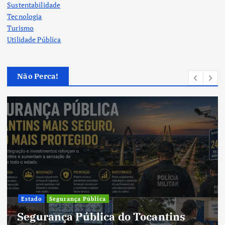
Sustentabilidade
Tecnologia
Turismo
Utilidade Pública
Não Perca!
Estado
Segurança Pública
C
Segurança Pública do Tocantins
t