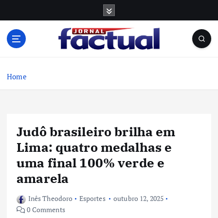
S
k
i
p
t
o
c
Home
o
n
t
e
Judô brasileiro brilha em
n
t
Lima: quatro medalhas e
uma final 100% verde e
amarela
Inês Theodoro
Esportes
outubro 12, 2025
0 Comments